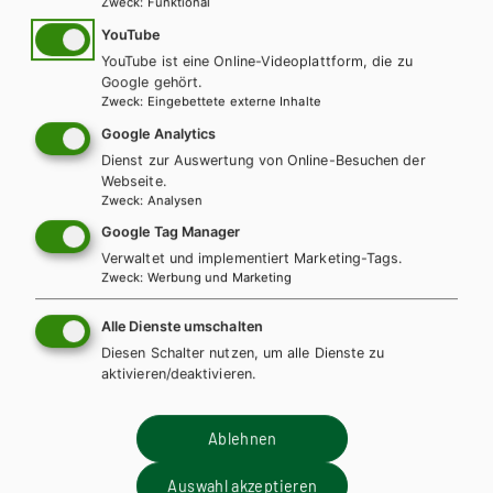
Zweck
:
Funktional
Teilen
YouTube
YouTube ist eine Online-Videoplattform, die zu
Google gehört.
Zweck
:
Eingebettete externe Inhalte
Weitere Bände dieser
Google Analytics
Dienst zur Auswertung von Online-Besuchen der
Schulbuchreihe
Webseite.
Zweck
:
Analysen
Google Tag Manager
Verwaltet und implementiert Marketing-Tags.
Zweck
:
Werbung und Marketing
Alle Dienste umschalten
Diesen Schalter nutzen, um alle Dienste zu
aktivieren/deaktivieren.
Ablehnen
Auswahl akzeptieren