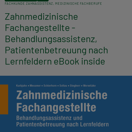
n
FACHKUNDE ZAHNASSISTENZ
MEDIZINISCHE FACHBERUFE
Zahnmedizinische
a
Fachangestellte -
v
Behandlungsassistenz,
i
Patientenbetreuung nach
g
Lernfeldern eBook inside
a
t
i
o
n