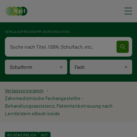
Direkt zum Inhalt
VERLAGSPROGRAMM DURCHSUCHEN
Verlagsprogramm Volltextsuche
Schulform
Fach
P
Verlagsprogramm
Zahnmedizinische Fachangestellte -
f
Behandlungsassistenz, Patientenbetreuung nach
Lernfeldern eBook inside
a
d
BS GEWERBLICH
HUT