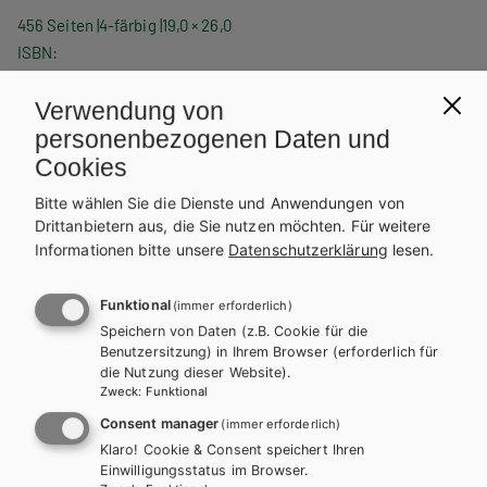
456 Seiten
4-färbig
19,0 × 26,0
ISBN
978-3-582-30138-3
Verwendung von
REIHE
personenbezogenen Daten und
Zahnmedizinische Fachangestellte
Cookies
Bitte wählen Sie die Dienste und Anwendungen von
PRODUKTVARIANTEN
Drittanbietern aus, die Sie nutzen möchten.
Für weitere
Informationen bitte unsere
Datenschutzerklärung
lesen.
Lehrbuch
Lehrbuch
39,00 €
33,90 €
Funktional
(immer erforderlich)
Speichern von Daten (z.B. Cookie für die
Lehrbuch + E-Book
Arbeitsbuch
Benutzersitzung) in Ihrem Browser (erforderlich für
47,20 €
19,50 €
die Nutzung dieser Website).
Zweck
:
Funktional
Preise inkl. MwSt., zzgl. Versandkosten | E-Book-Codes sind nur bei Bestellung
Consent manager
(immer erforderlich)
über die Schulbuchaktion enthalten. | *Exklusiv über die Schulbuchaktion
Klaro! Cookie & Consent speichert Ihren
erhältlich.
Einwilligungsstatus im Browser.
ANZAHL