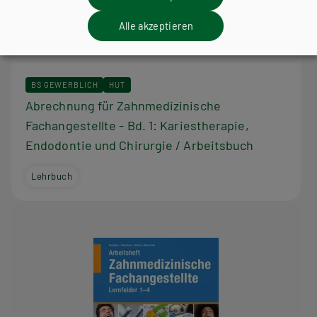
Alle akzeptieren
BS GEWERBLICH
HUT
Abrechnung für Zahnmedizinische
Fachangestellte - Bd. 1: Kariestherapie,
Endodontie und Chirurgie / Arbeitsbuch
Lehrbuch