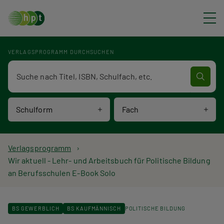
Direkt zum Inhalt
VERLAGSPROGRAMM DURCHSUCHEN
Verlagsprogramm Volltextsuche
Schulform
Fach
P
Verlagsprogramm
Wir aktuell - Lehr- und Arbeitsbuch für Politische Bildung
f
an Berufsschulen E-Book Solo
a
d
BS GEWERBLICH
BS KAUFMÄNNISCH
POLITISCHE BILDUNG