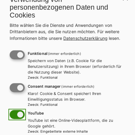
personenbezogenen Daten und
220945
Cookies
ISBN
Bitte wählen Sie die Dienste und Anwendungen von
978-3-230-05743-3
Drittanbietern aus, die Sie nutzen möchten.
Für weitere
REIHE
Informationen bitte unsere
Datenschutzerklärung
lesen.
Wir - Politische Bildung
Funktional
(immer erforderlich)
PRODUKTVARIANTEN
Speichern von Daten (z.B. Cookie für die
Benutzersitzung) in Ihrem Browser (erforderlich für
Lehrbuch E-Book Solo
die Nutzung dieser Website).
Lehrbuch + E-Book
12,50 €
Zweck
:
Funktional
15,24 €
Schulbuchaktion*
Consent manager
(immer erforderlich)
Klaro! Cookie & Consent speichert Ihren
Lehrbuch mit E-BOOK+
Lehrbuch E-BOOK+ Solo
Einwilligungsstatus im Browser.
21,94 €
17,99 €
Zweck
:
Funktional
Schulbuchaktion*
Schulbuchaktion*
YouTube
YouTube ist eine Online-Videoplattform, die zu
Preise inkl. MwSt., zzgl. Versandkosten | E-Book-Codes sind nur bei Bestellung
Google gehört.
über die Schulbuchaktion enthalten. | *Exklusiv über die Schulbuchaktion
Zweck
:
Eingebettete externe Inhalte
erhältlich.