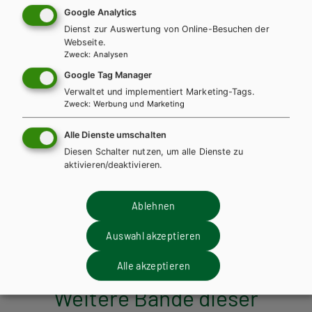
AUTOR/INNEN
Google Analytics
Dipl.-Hdl. Iris Kahn, Dr. Michaela Tscherne, Mag. Dr. Margarethe
Dienst zur Auswertung von Online-Besuchen der
Kainig-Huber, BEd Bettina Anker
Webseite.
Zweck
:
Analysen
BESCHREIBUNG
Google Tag Manager
Dieses Werk ist über die Schulbuchaktion ohne gedrucktes
Verwaltet und implementiert Marketing-Tags.
Buch als E-Book Solo erhältlich. Bei Bestellung unter der
Zweck
:
Werbung und Marketing
entsprechenden Schulbuchnummer erhalten Sie einen
individuellen Zugangscode. Dieser kann auf digi4school.at
Alle Dienste umschalten
eingelöst werden. Das E-Book Solo wird dort Ihrem digitalen
Diesen Schalter nutzen, um alle Dienste zu
WEITERLESEN
Bücherregal zugeordnet.
aktivieren/deaktivieren.
Exklusiv über die Schulbuchaktion
Ablehnen
erhältlich.
Teilen
Auswahl akzeptieren
Alle akzeptieren
Weitere Bände dieser