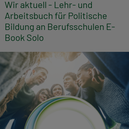
n
Wir aktuell - Lehr- und
Arbeitsbuch für Politische
a
Bildung an Berufsschulen E-
v
Book Solo
i
g
a
t
i
o
n