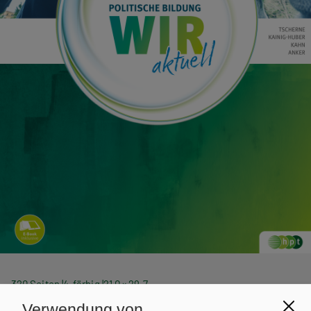
320 Seiten
4-färbig
21,0 × 29,7
SBNR.
Verwendung von