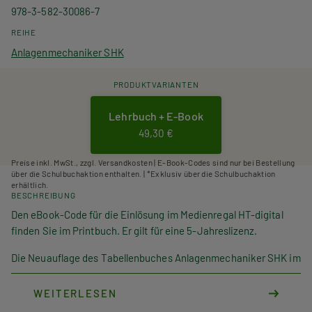
978-3-582-30086-7
REIHE
Anlagenmechaniker SHK
PRODUKTVARIANTEN
Lehrbuch + E-Book
49,30 €
Preise inkl. MwSt., zzgl. Versandkosten | E-Book-Codes sind nur bei Bestellung
über die Schulbuchaktion enthalten. | *Exklusiv über die Schulbuchaktion
erhältlich.
BESCHREIBUNG
Den eBook-Code für die Einlösung im Medienregal HT-digital
finden Sie im Printbuch. Er gilt für eine 5-Jahreslizenz.
Die Neuauflage des Tabellenbuches Anlagenmechaniker SHK im
Handwerk ist umfangreich überarbeitet worden.
Die Normen (z. B. TRGI 2018) sind jetzt auf dem aktuellen Stand.
WEITERLESEN
Darüber hinaus wurde eine Vielzahl von inhaltlichen Änderungen