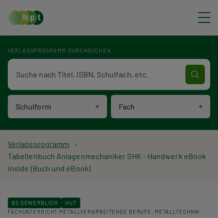
Direkt zum Inhalt
VERLAGSPROGRAMM DURCHSUCHEN
Verlagsprogramm Volltextsuche
Schulform
Fach
P
Verlagsprogramm
Tabellenbuch Anlagenmechaniker SHK - Handwerk eBook
f
inside (Buch und eBook)
a
d
BS GEWERBLICH
HUT
FACHUNTERRICHT METALLVERARBEITENDE BERUFE
METALLTECHNIK