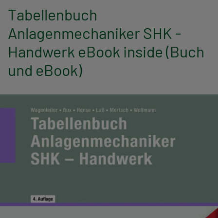
n
Tabellenbuch
a
Anlagenmechaniker SHK -
v
Handwerk eBook inside (Buch
i
und eBook)
g
a
t
i
o
n