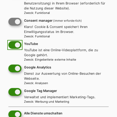
Benutzersitzung) in Ihrem Browser (erforderlich für
die Nutzung dieser Website).
Zweck
:
Funktional
Consent manager
(immer erforderlich)
Klaro! Cookie & Consent speichert Ihren
Einwilligungsstatus im Browser.
Zweck
:
Funktional
YouTube
YouTube ist eine Online-Videoplattform, die zu
BS GEWERBLICH
HUT
Google gehört.
Zweck
:
Eingebettete externe Inhalte
Fachkenntnisse 2 Anlagenmechaniker SHK
Google Analytics
Lernfelder 9 - 15
Dienst zur Auswertung von Online-Besuchen der
Webseite.
Lehrbuch
Zusatzmaterial
Zweck
:
Analysen
Google Tag Manager
Verwaltet und implementiert Marketing-Tags.
Zweck
:
Werbung und Marketing
Alle Dienste umschalten