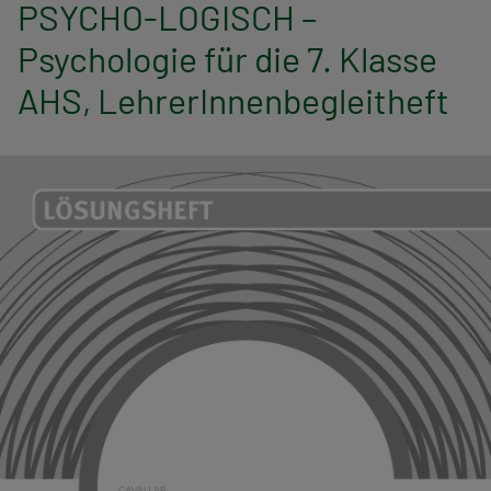
n
PSYCHO-LOGISCH –
Psychologie für die 7. Klasse
a
AHS, LehrerInnenbegleitheft
v
i
g
a
t
i
o
n