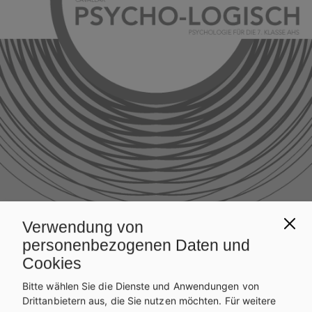
Verwendung von
personenbezogenen Daten und
Cookies
22 Seiten
einfärbig
21,0 × 29,7
ISBN
Bitte wählen Sie die Dienste und Anwendungen von
Drittanbietern aus, die Sie nutzen möchten.
Für weitere
978-3-230-05136-3