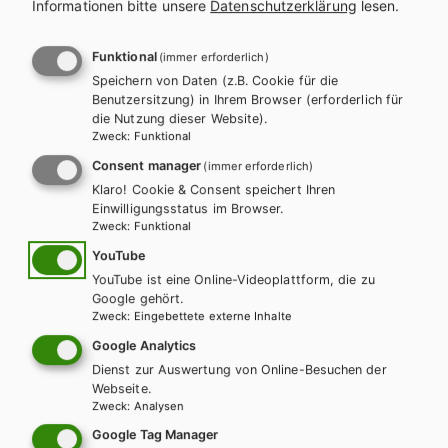
Informationen bitte unsere
Datenschutzerklärung
lesen.
REIHE
Psycho-logisch
Funktional
(immer erforderlich)
Speichern von Daten (z.B. Cookie für die
PRODUKTVARIANTEN
Benutzersitzung) in Ihrem Browser (erforderlich für
die Nutzung dieser Website).
Lehrbuch E-Book Solo
Zweck
:
Funktional
Lehrbuch + E-Book
14,14 €
18,69 €
Consent manager
(immer erforderlich)
Schulbuchaktion*
Klaro! Cookie & Consent speichert Ihren
Einwilligungsstatus im Browser.
Zweck
:
Funktional
Lehrer/innenheft
YouTube
YouTube ist eine Online-Videoplattform, die zu
Preise inkl. MwSt., zzgl. Versandkosten | E-Book-Codes sind nur bei Bestellung
Google gehört.
über die Schulbuchaktion enthalten. | *Exklusiv über die Schulbuchaktion
Zweck
:
Eingebettete externe Inhalte
erhältlich.
AUTOR/INNEN
Google Analytics
Dr. Georg Cavallar
Dienst zur Auswertung von Online-Besuchen der
Webseite.
Zweck
:
Analysen
Dieses Werk ist nur für registrierte
Google Tag Manager
Lehrer/innen bestellbar.