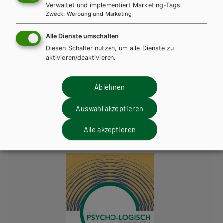
Verwaltet und implementiert Marketing-Tags.
Bitte
anmelden
, um zu bestellen.
Teilen
Zweck
:
Werbung und Marketing
Zielgruppe
Alle Dienste umschalten
Material für Lehrer/innen
Diesen Schalter nutzen, um alle Dienste zu
aktivieren/deaktivieren.
Ablehnen
Weitere Bände dieser
Schulbuchreihe
Auswahl akzeptieren
Alle akzeptieren