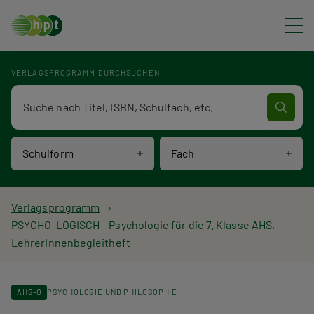
Direkt zum Inhalt
VERLAGSPROGRAMM DURCHSUCHEN
Verlagsprogramm Volltextsuche
Schulform
Fach
P
Verlagsprogramm
PSYCHO-LOGISCH – Psychologie für die 7. Klasse AHS,
f
LehrerInnenbegleitheft
a
d
AHS-O
PSYCHOLOGIE UND PHILOSOPHIE