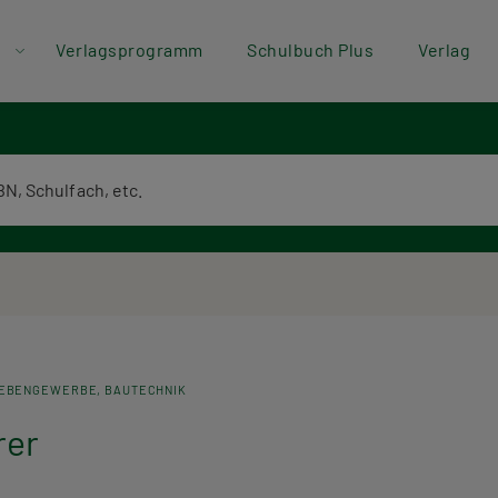
der
Direkt zum Inhalt
Verlagsprogramm
Schulbuch Plus
Verlag
ü
textsuche
NEBENGEWERBE
BAUTECHNIK
rer