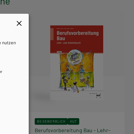
ihe
e nutzen
er
BS GEWERBLICH
HUT
it
Berufsvorbereitung Bau - Lehr-