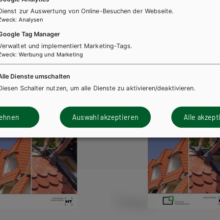
ng
Dienst zur Auswertung von Online-Besuchen der Webseite.
Lehrbuch
Zweck
:
Analysen
+ E-Book
Google Tag Manager
E-Book Solo
Verwaltet und implementiert Marketing-Tags.
Zweck
:
Werbung und Marketing
Alle Dienste umschalten
Diesen Schalter nutzen, um alle Dienste zu aktivieren/deaktivieren.
lehnen
Auswahl akzeptieren
Alle akzept