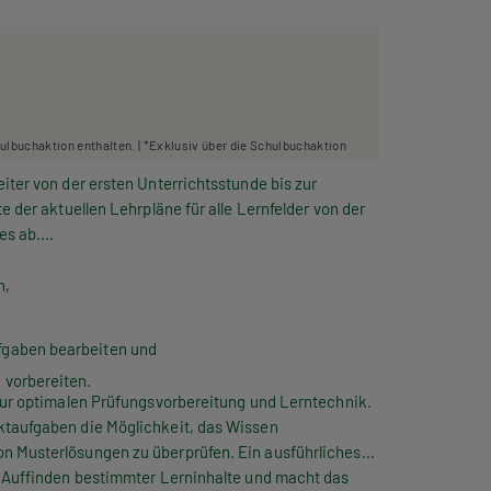
hulbuchaktion enthalten. | *Exklusiv über die Schulbuchaktion
iter von der ersten Unterrichtsstunde bis zur
e der aktuellen Lehrpläne für alle Lernfelder von der
es ab.
n,
fgaben bearbeiten und
 vorbereiten.
 zur optimalen Prüfungsvorbereitung und Lerntechnik.
ktaufgaben die Möglichkeit, das Wissen
n Musterlösungen zu überprüfen. Ein ausführliches
s Auffinden bestimmter Lerninhalte und macht das