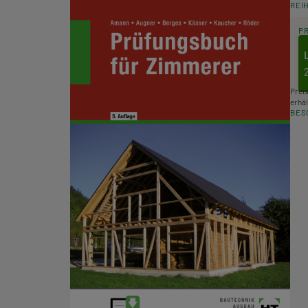
REI
P
Prei
erhäl
BES