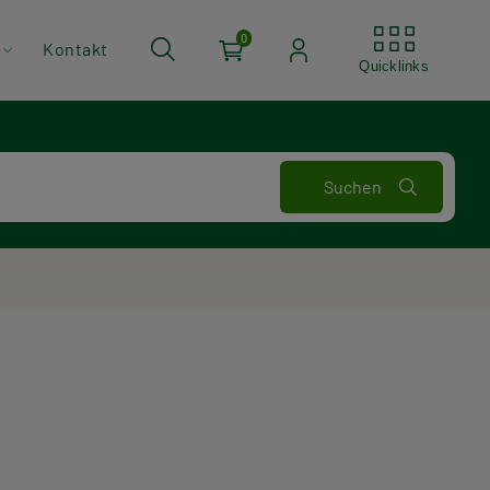
Quickli
0
Kontakt
Quicklinks