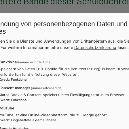
itere Bände dieser Schulbuchre
ndung von personenbezogenen Daten und
es
len Sie die Dienste und Anwendungen von Drittanbietern aus, die Si
.
Für weitere Informationen bitte unsere
Datenschutzerklärung
lesen.
Funktional
(immer erforderlich)
Speichern von Daten (z.B. Cookie für die Benutzersitzung) in Ihrem Brows
(erforderlich für die Nutzung dieser Website).
Zweck
:
Funktional
Consent manager
(immer erforderlich)
Klaro! Cookie & Consent speichert Ihren Einwilligungsstatus im Browser.
Zweck
:
Funktional
YouTube
YouTube ist eine Online-Videoplattform, die zu Google gehört.
HTL/FS
Zweck
:
Eingebettete externe Inhalte
k: Darstellung und
Bautechnik: Nachhaltigke
Google Analytics