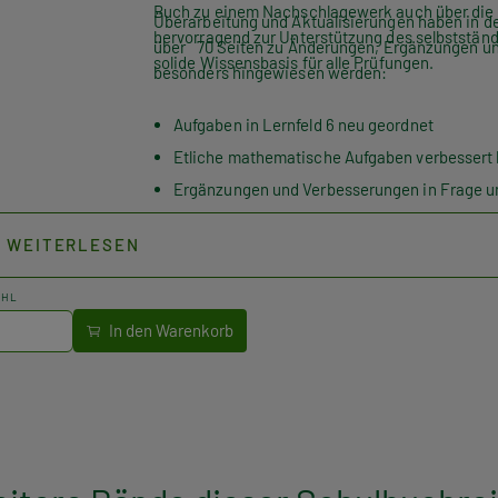
Buch zu einem Nachschlagewerk auch über die A
Überarbeitung und Aktualisierungen haben in d
hervorragend zur Unterstützung des selbstständ
über 70 Seiten zu Änderungen, Ergänzungen un
solide Wissensbasis für alle Prüfungen.
besonders hingewiesen werden:
Aufgaben in Lernfeld 6 neu geordnet
Etliche mathematische Aufgaben verbessert 
Ergänzungen und Verbesserungen in Frage u
Zeichnungsvorlagen für Aufgaben zum Schift
WEITERLESEN
AHL