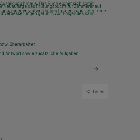
usbildung hinaus. Das Buch eignet sich somit
er Neuauflage des Prüfungsbuchs für Zimmerer auf
igen, eigenverantwortlichen Lernens und liefert eine
d Verbesserungen geführt. Auf Folgendes kann
bzw. überarbeitet
nd Antwort sowie zusätzliche Aufgaben
en digital zum Herunterladen über QR-Code
Teilen