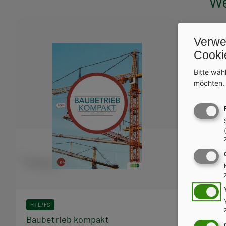
We
Verwe
Cooki
Bitte wäh
möchten
HTL/FS
HTL/FS
Baubetrieb kompakt
Bautechni