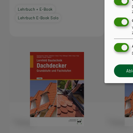
Gestaltu
Lehrbuch + E-Book
Lehrbuch 
Lehrbuch E-Book Solo
Lehrbuch 
Ab