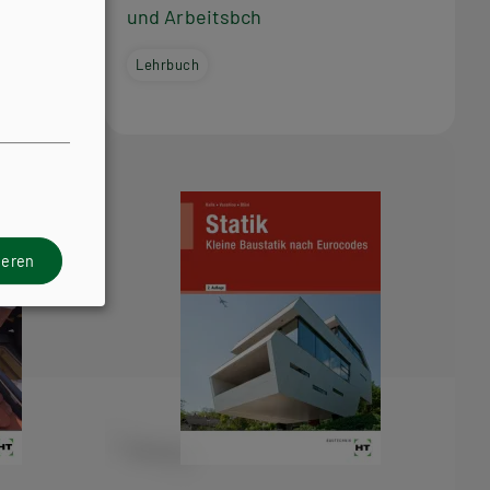
und Arbeitsbch
Lehrbuch
ieren