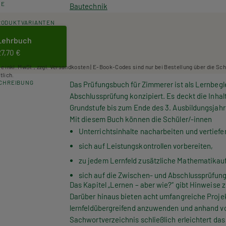
HE
Bautechnik
RODUKTVARIANTEN
Lehrbuch
27,70 €
se inkl. MwSt., zzgl. Versandkosten | E-Book-Codes sind nur bei Bestellung über die Sc
tlich.
CHREIBUNG
Das Prüfungsbuch für Zimmerer ist als Lernbegle
Abschlussprüfung konzipiert. Es deckt die Inhalt
Grundstufe bis zum Ende des 3. Ausbildungsjahr
Mit diesem Buch können die Schüler/-innen
Unterrichtsinhalte nacharbeiten und vertiefe
sich auf Leistungskontrollen vorbereiten,
zu jedem Lernfeld zusätzliche Mathematikau
sich auf die Zwischen- und Abschlussprüfung
Das Kapitel „Lernen – aber wie?“ gibt Hinweise
Darüber hinaus bieten acht umfangreiche Proje
lernfeldübergreifend anzuwenden und anhand vo
Sachwortverzeichnis schließlich erleichtert da