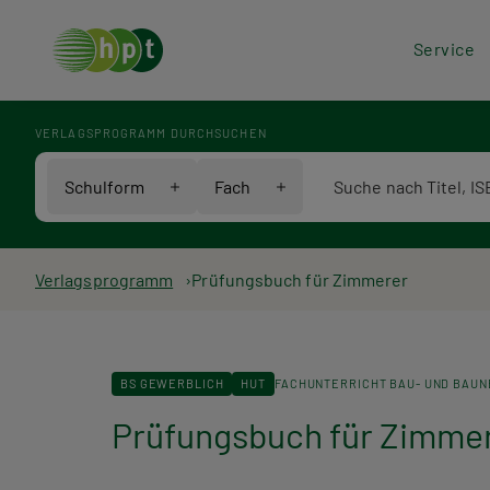
Hea
Service
Men
VERLAGSPROGRAMM DURCHSUCHEN
Verlagsprogramm Voll
Schulform
Fach
Pfadnavigation
Verlagsprogramm
Prüfungsbuch für Zimmerer
BS GEWERBLICH
HUT
FACHUNTERRICHT BAU- UND BAU
Prüfungsbuch für Zimme