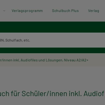
der
Direkt zum Inhalt
Verlagsprogramm
Schulbuch Plus
Verlag
ü
textsuche
/innen inkl. Audiofiles und Lösungen, Niveau A2/A2+
 für Schüler/innen inkl. Audiof