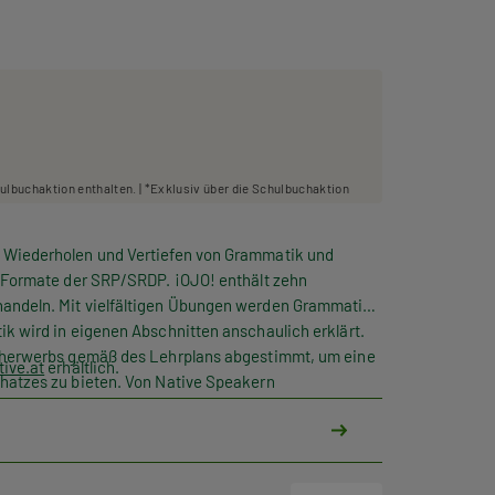
hulbuchaktion enthalten. | *Exklusiv über die Schulbuchaktion
 Wiederholen und Vertiefen von Grammatik und
r Formate der SRP/SRDP. ¡OJO! enthält zehn
andeln. Mit vielfältigen Übungen werden Grammatik
k wird in eigenen Abschnitten anschaulich erklärt.
acherwerbs gemäß des Lehrplans abgestimmt, um eine
ive.at
erhältlich.
hatzes zu bieten. Von Native Speakern
ngseinheit; die Audio-Dateien dazu stehen den
 Verfügung. Am Ende jeder Einheit werden in einem
t an das jeweilige GERS-Niveau überprüft. Alle
et sich ¡OJO! ideal zum eigenständigen Lernen und