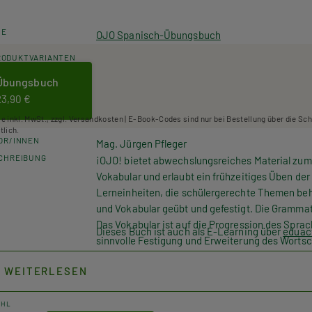
HE
OJO Spanisch-Übungsbuch
RODUKTVARIANTEN
Übungsbuch
23,90 €
se inkl. MwSt., zzgl. Versandkosten | E-Book-Codes sind nur bei Bestellung über die Sc
tlich.
OR/INNEN
Mag. Jürgen Pfleger
CHREIBUNG
¡OJO! bietet abwechslungsreiches Material zum
Vokabular und erlaubt ein frühzeitiges Üben de
Lerneinheiten, die schülergerechte Themen beh
und Vokabular geübt und gefestigt. Die Grammati
Das Vokabular ist auf die Progression des Spr
Dieses Buch ist auch als E-Learning über
eduact
sinnvolle Festigung und Erweiterung des Wortsc
eingesprochene Hörübungen sind Teil jeder Übu
WEITERLESEN
Schülerinnen und Schülern online kostenlos zur
repaso die Kompetenzen der SRP/SRDP, angepass
Lösungen sind im Anhang enthalten. Damit eign
AHL