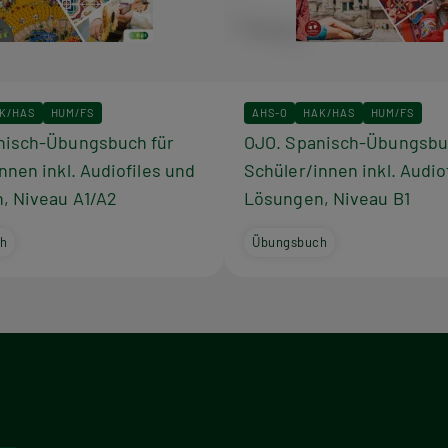
K/HAS
HUM/FS
AHS-O
HAK/HAS
HUM/FS
nisch-Übungsbuch für
OJO. Spanisch-Übungsbu
nnen inkl. Audiofiles und
Schüler/innen inkl. Audio
, Niveau A1/A2
Lösungen, Niveau B1
h
Übungsbuch