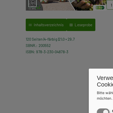
Inhaltsverzeichnis
Leseprobe
120 Seiten
4-färbig
21,0 × 29,7
SBNR.
200552
ISBN
978-3-230-04878-3
Verwe
Cooki
We
Bitte wäh
möchten