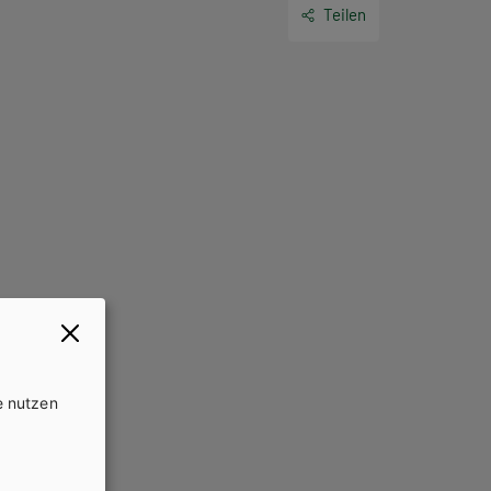
Lehrbuchreihen.
Teilen
ihe
e nutzen