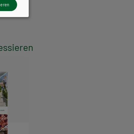
ieren
essieren