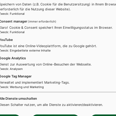
Speichern von Daten (z.B. Cookie für die Benutzersitzung) in Ihrem Brows
(erforderlich für die Nutzung dieser Website).
Zweck
:
Funktional
Consent manager
(immer erforderlich)
Klaro! Cookie & Consent speichert Ihren Einwilligungsstatus im Browser.
Zweck
:
Funktional
YouTube
YouTube ist eine Online-Videoplattform, die zu Google gehört.
Zweck
:
Eingebettete externe Inhalte
Google Analytics
Dienst zur Auswertung von Online-Besuchen der Webseite.
Zweck
:
Analysen
Google Tag Manager
K/HAS
HUM/FS
AHS-O
HAK/HAS
HUM/FS
Verwaltet und implementiert Marketing-Tags.
nisch-Übungsbuch für
OJO. Spanisch-Übungsbu
Zweck
:
Werbung und Marketing
nnen inkl. Audiofiles und
Schüler/innen inkl. Audio
Alle Dienste umschalten
, Niveau A1/A2
Lösungen, Niveau B1
Diesen Schalter nutzen, um alle Dienste zu aktivieren/deaktivieren.
h
Übungsbuch