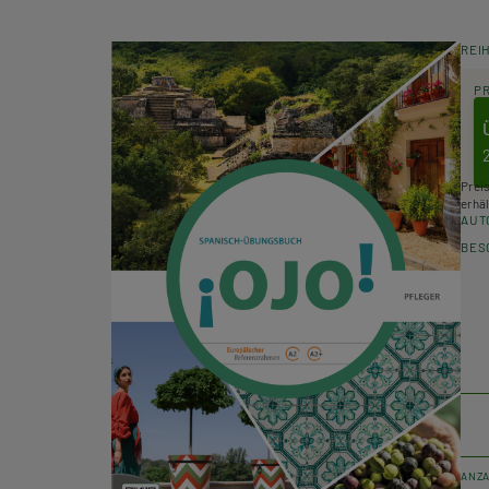
REI
P
Prei
erhäl
AUT
BES
ANZ