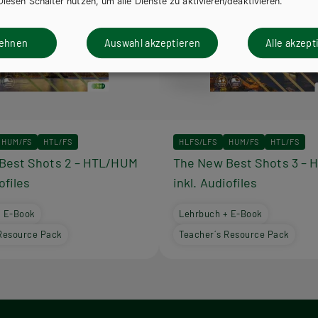
Diesen Schalter nutzen, um alle Dienste zu aktivieren/deaktivieren.
lehnen
Auswahl akzeptieren
Alle akzept
HUM/FS
HTL/FS
HLFS/LFS
HUM/FS
HTL/FS
Best Shots 2 – HTL/HUM
The New Best Shots 3 –
ofiles
inkl. Audiofiles
+ E-Book
Lehrbuch + E-Book
Resource Pack
Teacher´s Resource Pack