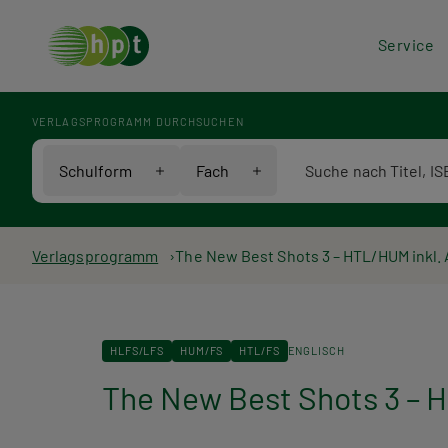
Hea
Service
Men
VERLAGSPROGRAMM DURCHSUCHEN
Verlagsprogramm Voll
Schulform
Fach
Pfadnavigation
Verlagsprogramm
The New Best Shots 3 – HTL/HUM inkl.
HLFS/LFS
HUM/FS
HTL/FS
ENGLISCH
The New Best Shots 3 – H