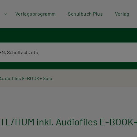
der
Direkt zum Inhalt
Verlagsprogramm
Schulbuch Plus
Verlag
ü
textsuche
 Audiofiles E-BOOK+ Solo
TL/HUM inkl. Audiofiles E-BOOK+