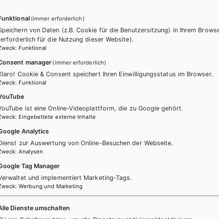
Funktional
(immer erforderlich)
Speichern von Daten (z.B. Cookie für die Benutzersitzung) in Ihrem Brows
(erforderlich für die Nutzung dieser Website).
Zweck
:
Funktional
Consent manager
(immer erforderlich)
Klaro! Cookie & Consent speichert Ihren Einwilligungsstatus im Browser.
Zweck
:
Funktional
YouTube
YouTube ist eine Online-Videoplattform, die zu Google gehört.
itere Bände dieser Schulbuchre
Zweck
:
Eingebettete externe Inhalte
Google Analytics
Dienst zur Auswertung von Online-Besuchen der Webseite.
Zweck
:
Analysen
Google Tag Manager
Verwaltet und implementiert Marketing-Tags.
Zweck
:
Werbung und Marketing
Alle Dienste umschalten