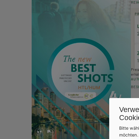
REI
P
Prei
erhäl
AUT
BES
Verwe
Cooki
Bitte wäh
möchten