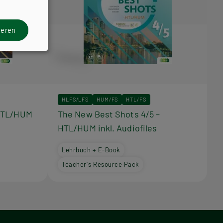
ieren
HLFS/LFS
HUM/FS
HTL/FS
 HTL/HUM
The New Best Shots 4/5 –
HTL/HUM inkl. Audiofiles
Lehrbuch + E-Book
Teacher´s Resource Pack