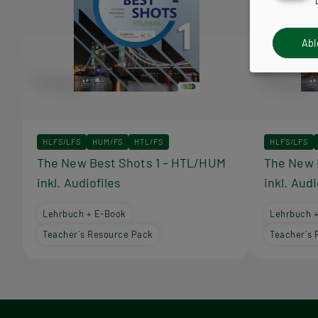
Ab
HLFS/LFS
HUM/FS
HTL/FS
HLFS/LFS
The New Best Shots 1 – HTL/HUM
The New 
inkl. Audiofiles
inkl. Audi
Lehrbuch + E-Book
Lehrbuch 
Teacher´s Resource Pack
Teacher´s 