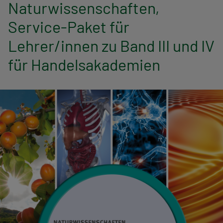
n
Naturwissenschaften,
Service-Paket für
a
Lehrer/innen zu Band III und IV
v
für Handelsakademien
i
g
a
t
i
o
n