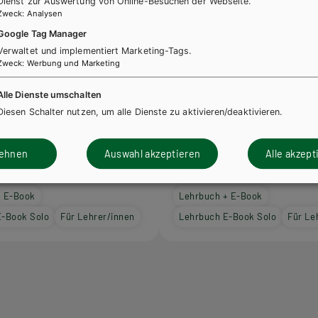
Dienst zur Auswertung von Online-Besuchen der Webseite.
Zweck
:
Analysen
Google Tag Manager
Verwaltet und implementiert Marketing-Tags.
Zweck
:
Werbung und Marketing
Alle Dienste umschalten
Diesen Schalter nutzen, um alle Dienste zu aktivieren/deaktivieren.
HAK/HAS
enschaften, Band III für
Naturwissenschaften, Ban
lehnen
Auswahl akzeptieren
Alle akzept
akademien
Handelsakademien
+ E-Book
Lehrbuch + E-Book
E-Book Solo
Für Lehrer/innen
Lehrbuch E-Book Solo
Für Le