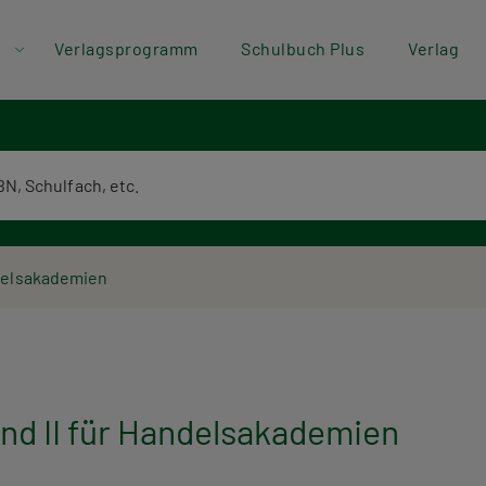
der
Direkt zum Inhalt
Verlagsprogramm
Schulbuch Plus
Verlag
ü
textsuche
ndelsakademien
nd II für Handelsakademien