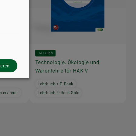
HAK/HAS
d IV für
Technologie, Ökologie und
ieren
Warenlehre für HAK V
Lehrbuch + E-Book
hrer/innen
Lehrbuch E-Book Solo