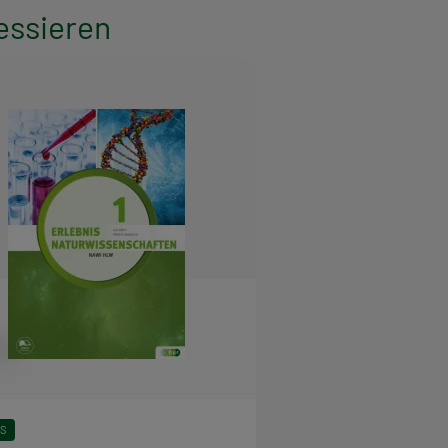
essieren
FS