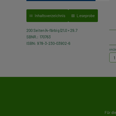
Inhaltsverzeichnis
Leseprobe
200 Seiten
4-färbig
21,0 × 29,7
SBNR.
170763
ISBN
978-3-230-03902-6
ANZ
Für di