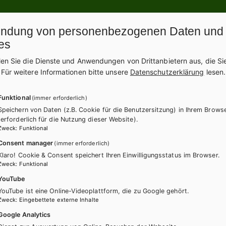
ndung von personenbezogenen Daten und
ZUM ONLINE ZUSATZMATERIAL
es
len Sie die Dienste und Anwendungen von Drittanbietern aus, die Si
.
Für weitere Informationen bitte unsere
Datenschutzerklärung
lesen.
Funktional
(immer erforderlich)
itere Bände dieser Schulbuchre
Speichern von Daten (z.B. Cookie für die Benutzersitzung) in Ihrem Brows
(erforderlich für die Nutzung dieser Website).
Zweck
:
Funktional
Consent manager
(immer erforderlich)
Klaro! Cookie & Consent speichert Ihren Einwilligungsstatus im Browser.
Zweck
:
Funktional
YouTube
YouTube ist eine Online-Videoplattform, die zu Google gehört.
Zweck
:
Eingebettete externe Inhalte
Google Analytics