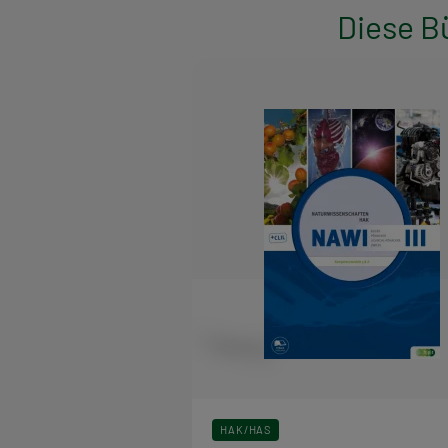
Diese B
HAK/HAS