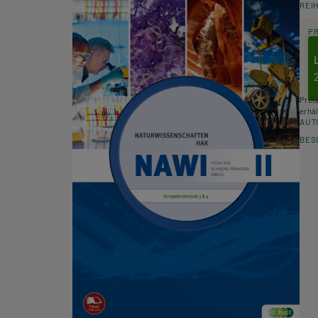
REI
P
Prei
erhäl
AUT
BES