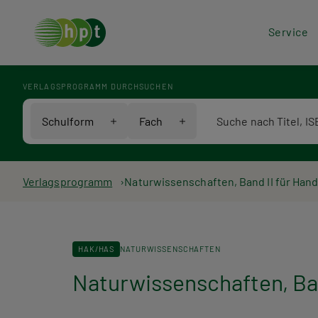
Hea
Service
Men
VERLAGSPROGRAMM DURCHSUCHEN
Verlagsprogramm Voll
Schulform
Fach
Pfadnavigation
Verlagsprogramm
Naturwissenschaften, Band II für Ha
HAK/HAS
NATURWISSENSCHAFTEN
Naturwissenschaften, Ba