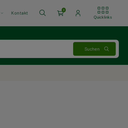
Quickli
0
Kontakt
Quicklinks