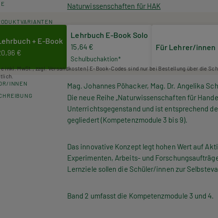
HE
Naturwissenschaften für HAK
RODUKTVARIANTEN
Lehrbuch E-Book Solo
Lehrbuch + E-Book
15,64 €
Für Lehrer/innen
20,96 €
Schulbuchaktion*
se inkl. MwSt., zzgl. Versandkosten | E-Book-Codes sind nur bei Bestellung über die Sc
tlich.
OR/INNEN
Mag. Johannes Pöhacker, Mag. Dr. Angelika Sch
CHREIBUNG
Die neue Reihe „Naturwissenschaften für Hande
Unterrichtsgegenstand und ist entsprechend d
gegliedert (Kompetenzmodule 3 bis 9).
Das innovative Konzept legt hohen Wert auf Akt
Experimenten, Arbeits- und Forschungsaufträgen
Lernziele sollen die Schüler/innen zur Selbstev
Band 2 umfasst die Kompetenzmodule 3 und 4.