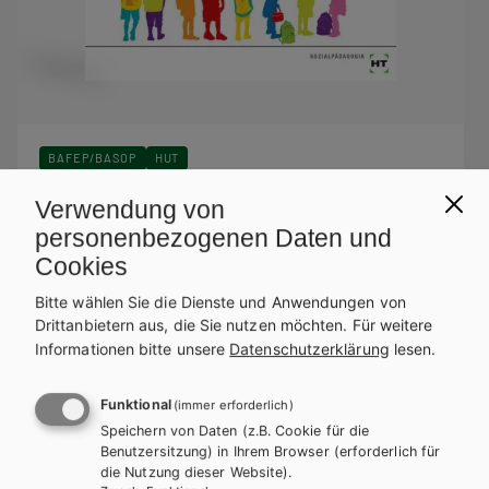
BAFEP/BASOP
HUT
KurzCHECK Aufsichtspflicht für
Verwendung von
sozialpädagogische Berufe
personenbezogenen Daten und
Cookies
Lehrbuch
Lehrbuch + E-Book
Bitte wählen Sie die Dienste und Anwendungen von
Drittanbietern aus, die Sie nutzen möchten.
Für weitere
Informationen bitte unsere
Datenschutzerklärung
lesen.
Funktional
(immer erforderlich)
Speichern von Daten (z.B. Cookie für die
Benutzersitzung) in Ihrem Browser (erforderlich für
die Nutzung dieser Website).