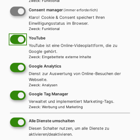
Zweck
:
Funktional
Consent manager
(immer erforderlich)
Klaro! Cookie & Consent speichert Ihren
Einwilligungsstatus im Browser.
Zweck
:
Funktional
YouTube
YouTube ist eine Online-Videoplattform, die zu
Google gehört.
Zweck
:
Eingebettete externe Inhalte
BAFEP/BASOP
HUT
Google Analytics
KurzCHECK Kognitive Entwicklung von
Dienst zur Auswertung von Online-Besuchen der
Webseite.
Kindern
Zweck
:
Analysen
Google Tag Manager
Lehrbuch
Lehrbuch + E-Book
Verwaltet und implementiert Marketing-Tags.
Zweck
:
Werbung und Marketing
Alle Dienste umschalten
Diesen Schalter nutzen, um alle Dienste zu
aktivieren/deaktivieren.