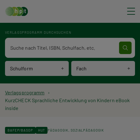
Direkt zum Inhalt
VERLAGSPROGRAMM DURCHSUCHEN
Verlagsprogramm Volltextsuche
Schulform
Fach
P
Verlagsprogramm
KurzCHECK Sprachliche Entwicklung von Kindern eBook
f
inside
a
d
BAFEP/BASOP
HUT
PÄDAGOGIK
SOZIALPÄDAGOGIK