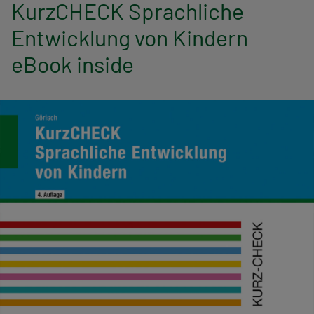
n
KurzCHECK Sprachliche
Entwicklung von Kindern
a
eBook inside
v
i
g
a
t
i
o
n