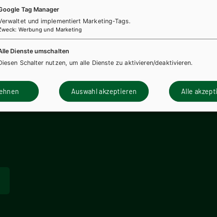
Google Tag Manager
Verwaltet und implementiert Marketing-Tags.
Zweck
:
Werbung und Marketing
Alle Dienste umschalten
Diesen Schalter nutzen, um alle Dienste zu aktivieren/deaktivieren.
lehnen
Auswahl akzeptieren
Alle akzept