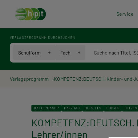
Hea
Service
Men
VERLAGSPROGRAMM DURCHSUCHEN
Verlagsprogramm Voll
Schulform
Fach
Pfadnavigation
Verlagsprogramm
KOMPETENZ:DEUTSCH. Kinder- und Jug
BAFEP/BASOP
HAK/HAS
HLFS/LFS
HUM/FS
HTL/FS
KOMPETENZ:DEUTSCH. Kin
Lehrer/innen