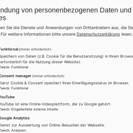
ndung von personenbezogenen Daten und
HE
KOMPETENZ:DEUTSCH Sprachbuch für berufsbi
es
RODUKTVARIANTEN
len Sie die Dienste und Anwendungen von Drittanbietern aus, die Si
.
Für weitere Informationen bitte unsere
Datenschutzerklärung
lesen.
Zusatzheft
Lehrer/innenheft
3,50 €
Funktional
(immer erforderlich)
se inkl. MwSt., zzgl. Versandkosten | E-Book-Codes sind nur bei Bestellung über die Sc
tlich.
Speichern von Daten (z.B. Cookie für die Benutzersitzung) in Ihrem Brows
CHREIBUNG
Dieses Lehrer/innenhandbuch enthält Lösungen
(erforderlich für die Nutzung dieser Website).
ausschließlich
an Schulen und Lehrkräfte abge
Zweck
:
Funktional
Consent manager
(immer erforderlich)
Klaro! Cookie & Consent speichert Ihren Einwilligungsstatus im Browser.
WEITERLESEN
Zweck
:
Funktional
YouTube
Dieses Werk ist nur für registrierte Lehrer/innen bestellbar.
YouTube ist eine Online-Videoplattform, die zu Google gehört.
Bitte
anmelden
, um zu bestellen.
Zweck
:
Eingebettete externe Inhalte
Google Analytics
Dienst zur Auswertung von Online-Besuchen der Webseite.
Zweck
:
Analysen