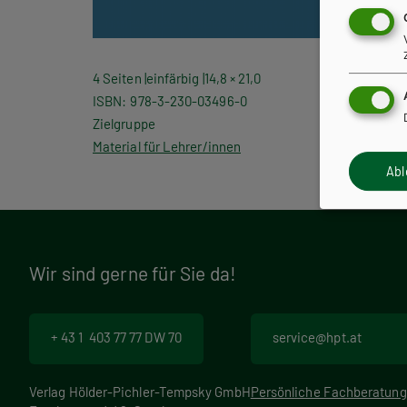
4 Seiten
einfärbig
14,8 × 21,0
ISBN
978-3-230-03496-0
Zielgruppe
Material für Lehrer/innen
Ab
Wir sind gerne für Sie da!
+ 43 1 403 77 77 DW 70
service@hpt.at
Verlag Hölder-Pichler-Tempsky GmbH
Persönliche Fachberatung