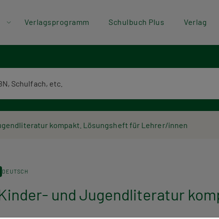
der
Direkt zum Inhalt
Verlagsprogramm
Schulbuch Plus
Verlag
ü
textsuche
endliteratur kompakt. Lösungsheft für Lehrer/innen
DEUTSCH
der- und Jugendliteratur kompa