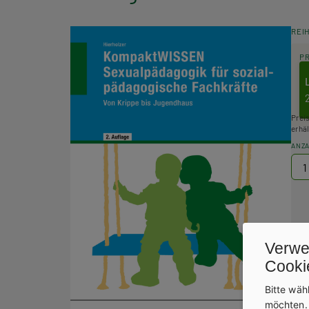
REI
P
Prei
erhäl
ANZ
Verwe
Cooki
Bitte wäh
möchten