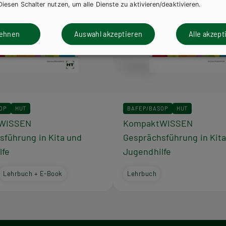
Diesen Schalter nutzen, um alle Dienste zu aktivieren/deaktivieren.
lehnen
Auswahl akzeptieren
Alle akzept
OP
HUT
BAFEP/BASOP
HUT
WISSEN
KompaktWISSEN
sführung in Kita und
Gesprächsführung in Kit
lfe
Jugendhilfe
Lehrbuch + E-Book
Lehrbuch