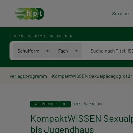
Hea
Service
Men
VERLAGSPROGRAMM DURCHSUCHEN
Verlagsprogramm Voll
Schulform
Fach
Pfadnavigation
Verlagsprogramm
KompaktWISSEN Sexualpädagogik für s
BAFEP/BASOP
HUT
SOZIALPÄDAGOGIK
KompaktWISSEN Sexualpäd
bis Jugendhaus