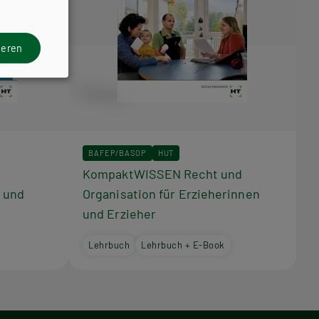
ieren
BAFEP/BASOP
HUT
KompaktWISSEN Recht und
a und
Organisation für Erzieherinnen
und Erzieher
Lehrbuch
Lehrbuch + E-Book