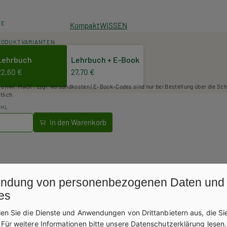
HE
KompaktWISSEN
RODUKTVARIANTEN
Lehrbuch
Lehrbuch + E-Book
22,60 €
27,70 €
se inkl. MwSt., zzgl. Versandkosten | E-Book-Codes sind nur bei Bestellung über die Sc
tlich.
AHL
ndung von personenbezogenen Daten und
es
len Sie die Dienste und Anwendungen von Drittanbietern aus, die Si
.
Für weitere Informationen bitte unsere
Datenschutzerklärung
lesen.