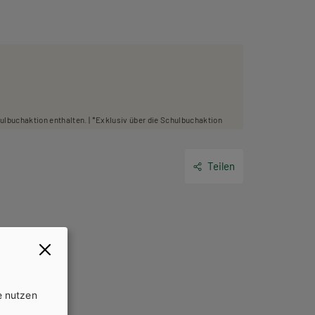
hulbuchaktion enthalten. | *Exklusiv über die Schulbuchaktion
Teilen
e nutzen