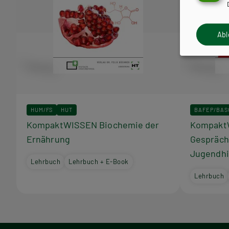
Ab
HUM/FS
HUT
BAFEP/BAS
KompaktWISSEN Biochemie der
Kompakt
Ernährung
Gespräch
Jugendhi
Lehrbuch
Lehrbuch + E-Book
Lehrbuch