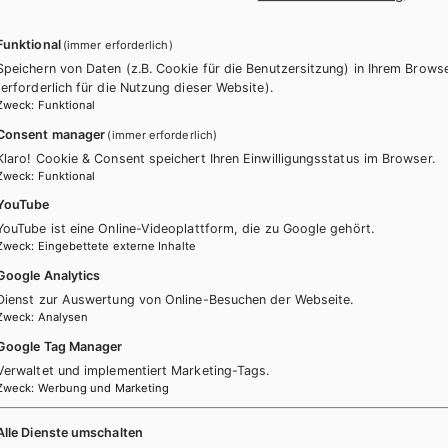
Funktional
(immer erforderlich)
Speichern von Daten (z.B. Cookie für die Benutzersitzung) in Ihrem Brows
(erforderlich für die Nutzung dieser Website).
Zweck
:
Funktional
Consent manager
(immer erforderlich)
Klaro! Cookie & Consent speichert Ihren Einwilligungsstatus im Browser.
Zweck
:
Funktional
YouTube
YouTube ist eine Online-Videoplattform, die zu Google gehört.
Zweck
:
Eingebettete externe Inhalte
itere Bände dieser Schulbuchre
Google Analytics
Dienst zur Auswertung von Online-Besuchen der Webseite.
Zweck
:
Analysen
Google Tag Manager
Verwaltet und implementiert Marketing-Tags.
Zweck
:
Werbung und Marketing
Alle Dienste umschalten