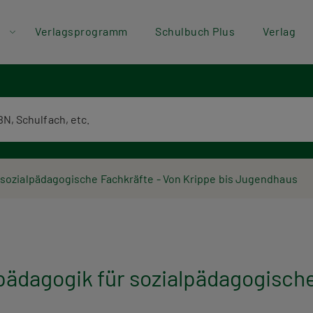
der
Direkt zum Inhalt
Verlagsprogramm
Schulbuch Plus
Verlag
ü
textsuche
ozialpädagogische Fachkräfte - Von Krippe bis Jugendhaus
agogik für sozialpädagogische 