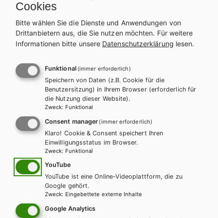
Cookies
REIHE
Inter lineas
Bitte wählen Sie die Dienste und Anwendungen von
Drittanbietern aus, die Sie nutzen möchten.
Für weitere
Informationen bitte unsere
PRODUKTVARIANTEN
Datenschutzerklärung
lesen.
Lehrbuch E-Book Solo
Lehrbuch + E-Book
Funktional
(immer erforderlich)
17,80 €
23,77 €
Speichern von Daten (z.B. Cookie für die
Schulbuchaktion*
Benutzersitzung) in Ihrem Browser (erforderlich für
die Nutzung dieser Website).
Übungsbuch E-Book
Zweck
:
Funktional
Übungsbuch + E-Book
Solo
Consent manager
(immer erforderlich)
17,27 €
13,06 €
Klaro! Cookie & Consent speichert Ihren
Schulbuchaktion*
Einwilligungsstatus im Browser.
Zweck
:
Funktional
Zusatzheft
YouTube
Lehrer/innenheft
YouTube ist eine Online-Videoplattform, die zu
13,00 €
Google gehört.
Zweck
:
Eingebettete externe Inhalte
Preise inkl. MwSt., zzgl. Versandkosten | E-Book-Codes sind nur bei Bestellung
über die Schulbuchaktion enthalten. | *Exklusiv über die Schulbuchaktion
Google Analytics
erhältlich.