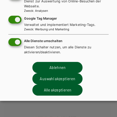
Dienst zur Auswertung von Online-Besuchen der
AUTOR/INNEN
Webseite.
Mag. Josef Klug, Dr. Rainer Kurz, Mag. Martin Seitz, Mag. Dr.
Zweck
:
Analysen
Nina Aringer
Google Tag Manager
Verwaltet und implementiert Marketing-Tags.
Dieses Werk ist nur für registrierte
Zweck
:
Werbung und Marketing
Lehrer/innen bestellbar.
Alle Dienste umschalten
Bitte
anmelden
, um zu bestellen.
Teilen
Diesen Schalter nutzen, um alle Dienste zu
aktivieren/deaktivieren.
Zielgruppe
Material für Lehrer/innen
Ablehnen
Auswahl akzeptieren
Weitere Bände dieser
Alle akzeptieren
Schulbuchreihe