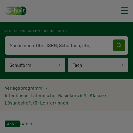
Direkt zum Inhalt
VERLAGSPROGRAMM DURCHSUCHEN
Verlagsprogramm Volltextsuche
Schulform
Fach
P
Verlagsprogramm
Inter lineas. Lateinischer Basiskurs 5./6. Klasse /
f
Lösungsheft für Lehrer/innen
a
d
AHS-O
LATEIN