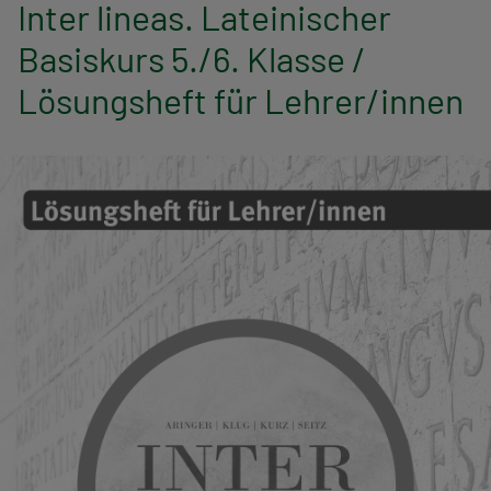
n
Inter lineas. Lateinischer
Basiskurs 5./6. Klasse /
a
Lösungsheft für Lehrer/innen
v
i
g
a
t
i
o
n