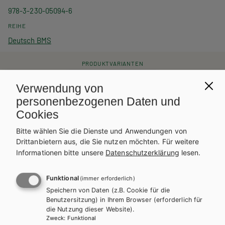
978-3-230-05094-6
REIHE
Deutsch BMS
PRODUKTVARIANTEN
Verwendung von
Lehrer/innenhandbuch
personenbezogenen Daten und
Cookies
Preise inkl. MwSt., zzgl. Versandkosten | E-Book-Codes sind nur bei Bestellung
über die Schulbuchaktion enthalten. | *Exklusiv über die Schulbuchaktion
Bitte wählen Sie die Dienste und Anwendungen von
erhältlich.
Drittanbietern aus, die Sie nutzen möchten.
Für weitere
AUTOR/INNEN
Informationen bitte unsere
Datenschutzerklärung
lesen.
Mag. Barbara Hofbauer, Mag. Wolfgang Schörkhuber
Funktional
(immer erforderlich)
Dieses Werk ist nur für registrierte
Speichern von Daten (z.B. Cookie für die
Lehrer/innen bestellbar.
Benutzersitzung) in Ihrem Browser (erforderlich für
Bitte
anmelden
, um zu bestellen.
die Nutzung dieser Website).
Teilen
Zweck
:
Funktional