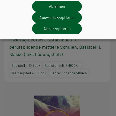
Ablehnen
Auswahl akzeptieren
Alle akzeptieren
HAK/HAS
HLFS/LFS
HUM/FS
HTL/FS
Hashtag Deutsch. Sprachbuch für
berufsbildende mittlere Schulen. Basisteil 1.
Klasse (inkl. Lösungsheft)
Basisteil + E-Book
Basisteil mit E-BOOK+
Trainingsteil + E-Book
Lehrer/innenhandbuch