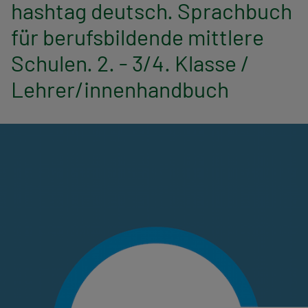
n
hashtag deutsch. Sprachbuch
für berufsbildende mittlere
a
Schulen. 2. - 3/4. Klasse /
v
Lehrer/innenhandbuch
i
g
a
t
i
o
n