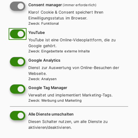
Zielgruppe
Consent manager
(immer erforderlich)
Material für Lehrer/innen
Klaro! Cookie & Consent speichert Ihren
Einwilligungsstatus im Browser.
Zweck
:
Funktional
YouTube
Weitere Bände dieser
YouTube ist eine Online-Videoplattform, die zu
Google gehört.
Schulbuchreihe
Zweck
:
Eingebettete externe Inhalte
Google Analytics
Dienst zur Auswertung von Online-Besuchen der
Webseite.
Zweck
:
Analysen
Google Tag Manager
Verwaltet und implementiert Marketing-Tags.
Zweck
:
Werbung und Marketing
Alle Dienste umschalten
Diesen Schalter nutzen, um alle Dienste zu
aktivieren/deaktivieren.