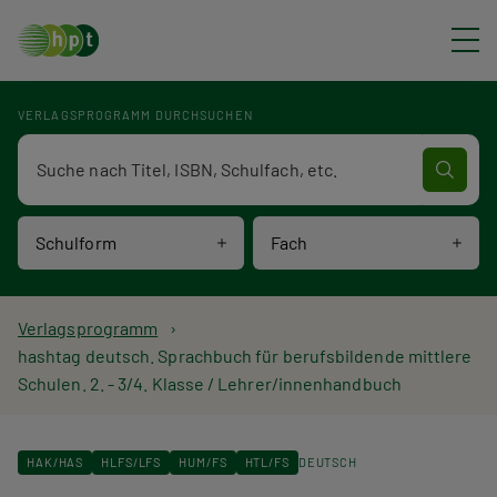
Direkt zum Inhalt
VERLAGSPROGRAMM DURCHSUCHEN
Verlagsprogramm Volltextsuche
Schulform
Fach
P
Verlagsprogramm
hashtag deutsch. Sprachbuch für berufsbildende mittlere
f
Schulen. 2. - 3/4. Klasse / Lehrer/innenhandbuch
a
d
HAK/HAS
HLFS/LFS
HUM/FS
HTL/FS
DEUTSCH