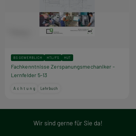
BS GEWERBLICH
HTL/FS
HUT
Fachkenntnisse Zerspanungsmechaniker -
Lernfelder 5-13
A c h t u n g
Lehrbuch
Wir sind gerne für Sie da!