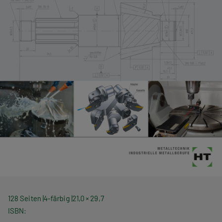
128 Seiten
4-färbig
21,0 × 29,7
ISBN