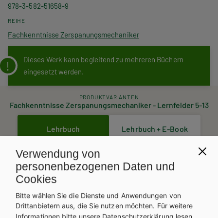
978-3-582-51658-9
REIHE
Fachkenntnisse Zerspanungsmechaniker
Dieses Werk kann begleitend zu mehreren Büchern
eingesetzt werden.
PRODUKTVARIANTEN
Fachkenntnisse Zerspanungsmechaniker - Lernfelder 5-13
Lehrbuch
Lehrbuch + E-Book
22,60 €
67,80 €
Verwendung von
personenbezogenen Daten und
Zusatzmaterial
Cookies
41,10 €
Bitte wählen Sie die Dienste und Anwendungen von
Drittanbietern aus, die Sie nutzen möchten.
Für weitere
Informationen bitte unsere
Datenschutzerklärung
lesen.