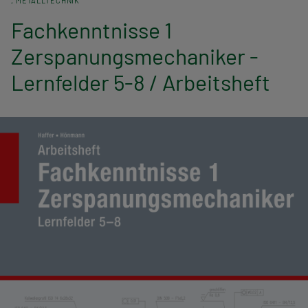
METALLTECHNIK
n
Fachkenntnisse 1
a
Zerspanungsmechaniker -
v
Lernfelder 5-8 / Arbeitsheft
i
g
a
t
i
o
n