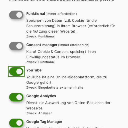
PRODUKTVARIANTEN
Fachkenntnisse Zerspanungsmechaniker - Lernfelder 5-13
Funktional
(immer erforderlich)
Speichern von Daten (z.B. Cookie für die
A c h t u n g
Lehrbuch
Benutzersitzung) in Ihrem Browser (erforderlich für
23,60 €
22,60 €
die Nutzung dieser Website).
Zweck
:
Funktional
Lehrbuch
Consent manager
(immer erforderlich)
Klaro! Cookie & Consent speichert Ihren
56,50 €
Einwilligungsstatus im Browser.
Preise inkl. MwSt., zzgl. Versandkosten | E-Book-Codes sind nur bei Bestellung
Zweck
:
Funktional
über die Schulbuchaktion enthalten. | *Exklusiv über die Schulbuchaktion
YouTube
erhältlich.
BESCHREIBUNG
YouTube ist eine Online-Videoplattform, die zu
Das Arbeitsheft basiert auf dem Fachbuch „Fachkenntnisse
Google gehört.
Zweck
:
Eingebettete externe Inhalte
Zerspanungsmechaniker“ (SBNR 160502; ISBN 978-3-582-
10078-8) und liefert Lernsituationen gemäß der Lernfelder 5 bis
Google Analytics
8. Aufgaben mit unterschiedlichen Schwierigkeitsgraden helfen,
Dienst zur Auswertung von Online-Besuchen der
Webseite.
den Lernstoff zu vertiefen und den eigenen Wissensstand zu
Zweck
:
Analysen
WEITERLESEN
kontrollieren.
Google Tag Manager