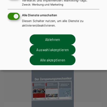
Verwaltet und implementiert Marketing-Tags.
ANZAHL
Zweck
:
Werbung und Marketing
Teilen
Alle Dienste umschalten
Diesen Schalter nutzen, um alle Dienste zu
aktivieren/deaktivieren.
Weitere Bände dieser
Schulbuchreihe
Ablehnen
Auswahl akzeptieren
Alle akzeptieren