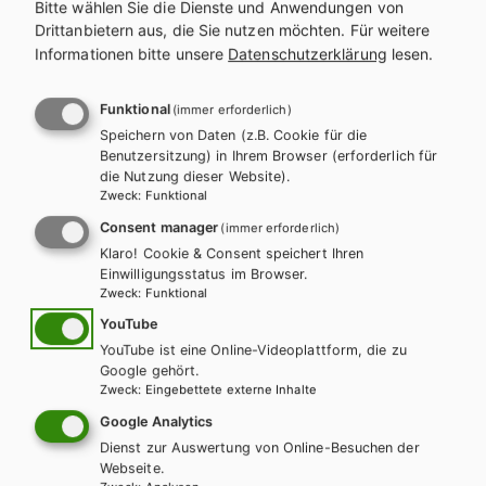
Bitte wählen Sie die Dienste und Anwendungen von
Drittanbietern aus, die Sie nutzen möchten.
Für weitere
Informationen bitte unsere
Datenschutzerklärung
lesen.
Funktional
(immer erforderlich)
Speichern von Daten (z.B. Cookie für die
Benutzersitzung) in Ihrem Browser (erforderlich für
die Nutzung dieser Website).
Zweck
:
Funktional
Consent manager
(immer erforderlich)
Klaro! Cookie & Consent speichert Ihren
Einwilligungsstatus im Browser.
Zweck
:
Funktional
YouTube
HUM/FS
YouTube ist eine Online-Videoplattform, die zu
Erlebnis Naturwissenschaften, Band 2
Google gehört.
Zweck
:
Eingebettete externe Inhalte
Lehrbuch + E-Book
Lehrbuch E-Book Solo
Google Analytics
Dienst zur Auswertung von Online-Besuchen der
Webseite.