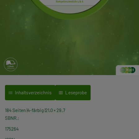
Inhaltsverzeichnis
Leseprobe
184 Seiten
4-färbig
21,0 × 29,7
SBNR.
175264