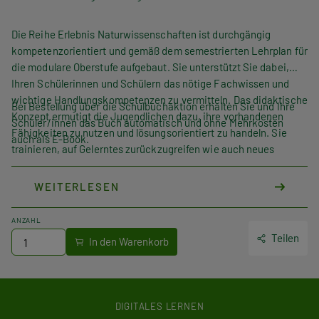
Die Reihe Erlebnis Naturwissenschaften ist durchgängig
kompetenzorientiert und gemäß dem semestrierten Lehrplan für
die modulare Oberstufe aufgebaut. Sie unterstützt Sie dabei,
Ihren Schülerinnen und Schülern das nötige Fachwissen und
wichtige Handlungskompetenzen zu vermitteln. Das didaktische
Bei Bestellung über die Schulbuchaktion erhalten Sie und Ihre
Konzept ermutigt die Jugendlichen dazu, ihre vorhandenen
Schüler/innen das Buch automatisch und ohne Mehrkosten
Fähigkeiten zu nutzen und lösungsorientiert zu handeln. Sie
auch als E-Book.
trainieren, auf Gelerntes zurückzugreifen wie auch neues
Wissen selbsttätig zu beschaffen. Die besonders große
Bandbreite an Aufgabenformaten erlaubt eine flexible
WEITERLESEN
Unterrichtsgestaltung und spart Zeit bei der Vorbereitung von
Übungsmaterial. Einzelaspekte trainieren Sie gezielt anhand
ANZAHL
knapper Aufgaben („Mini“), die ohne Vorbereitung spontan im
Teilen
Unterricht eingebaut werden können. In umfangreicheren
Aufgaben verschiedener Schwierigkeitsgrade („NAWI aktiv“)
schulen Ihre Schülerinnen und Schüler intensiv ihre Fach- und
Handlungskompetenzen. Abwechslungsreiche, didaktisch
DIGITALES LERNEN
sorgfältig ausgearbeitete Quiz-Sequenzen sorgen für die