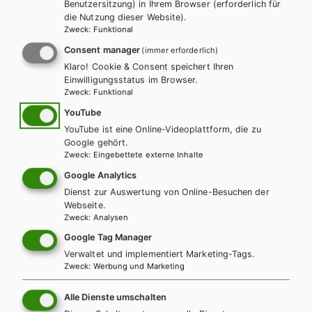
Benutzersitzung) in Ihrem Browser (erforderlich für
und Schüler/innen.
die Nutzung dieser Website).
Zweck
:
Funktional
Consent manager
(immer erforderlich)
ZUM ONLINE ZUSATZMATERIAL
Klaro! Cookie & Consent speichert Ihren
Einwilligungsstatus im Browser.
Zweck
:
Funktional
YouTube
YouTube ist eine Online-Videoplattform, die zu
Weitere Bände dieser
Google gehört.
Zweck
:
Eingebettete externe Inhalte
Schulbuchreihe
Google Analytics
Dienst zur Auswertung von Online-Besuchen der
Webseite.
Zweck
:
Analysen
Google Tag Manager
Verwaltet und implementiert Marketing-Tags.
Zweck
:
Werbung und Marketing
Alle Dienste umschalten