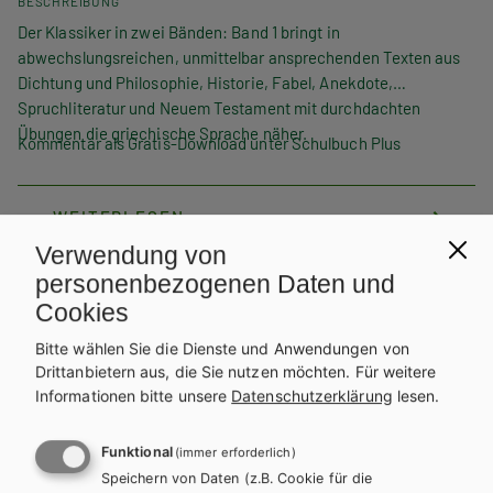
BESCHREIBUNG
Der Klassiker in zwei Bänden: Band 1 bringt in
abwechslungsreichen, unmittelbar ansprechenden Texten aus
Dichtung und Philosophie, Historie, Fabel, Anekdote,
Spruchliteratur und Neuem Testament mit durchdachten
Übungen die griechische Sprache näher.
Kommentar als Gratis-Download unter Schulbuch Plus
WEITERLESEN
Verwendung von
ANZAHL
personenbezogenen Daten und
Teilen
Cookies
Bitte wählen Sie die Dienste und Anwendungen von
Drittanbietern aus, die Sie nutzen möchten.
Für weitere
Informationen bitte unsere
Datenschutzerklärung
lesen.
DIGITALES LERNEN
Online Zusatzmaterial
Funktional
(immer erforderlich)
Speichern von Daten (z.B. Cookie für die
Für dieses Werk gibt es kostenlose Downloads für Lehrer/innen