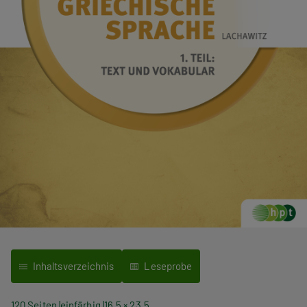
Inhaltsverzeichnis
Leseprobe
120 Seiten
einfärbig
16,5 × 23,5