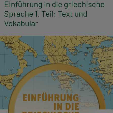
n
Einführung in die griechische
Sprache 1. Teil: Text und
a
Vokabular
v
i
g
a
t
i
o
n