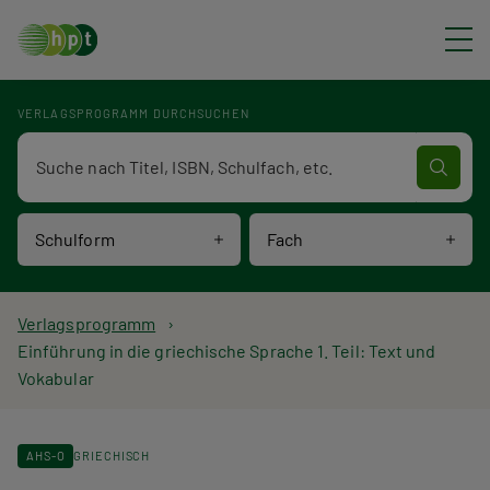
Direkt zum Inhalt
VERLAGSPROGRAMM DURCHSUCHEN
Verlagsprogramm Volltextsuche
Schulform
Fach
P
Verlagsprogramm
Einführung in die griechische Sprache 1. Teil: Text und
f
Vokabular
a
d
AHS-O
GRIECHISCH