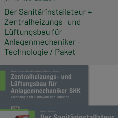
FACHUNTERRICHT MASCHINENBAU
n
Der Sanitärinstallateur +
a
Zentralheizungs- und
v
Lüftungsbau für
i
Anlagenmechaniker -
g
Technologie / Paket
a
t
i
o
n