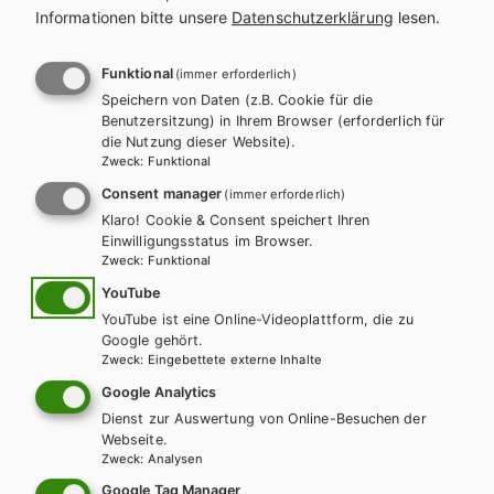
0 Seiten
4-färbig
19,0 × 26,0
Informationen bitte unsere
Datenschutzerklärung
lesen.
ISBN
978-3-582-10164-8
Funktional
(immer erforderlich)
Speichern von Daten (z.B. Cookie für die
REIHE
Benutzersitzung) in Ihrem Browser (erforderlich für
Zentralheizungs- und Lüftungsbau für Anlagenmechaniker
die Nutzung dieser Website).
Zweck
:
Funktional
PRODUKTVARIANTEN
Consent manager
(immer erforderlich)
Klaro! Cookie & Consent speichert Ihren
Lehrbuch
Einwilligungsstatus im Browser.
Zweck
:
Funktional
96,60 €
YouTube
Preise inkl. MwSt., zzgl. Versandkosten | E-Book-Codes sind nur bei Bestellung
YouTube ist eine Online-Videoplattform, die zu
über die Schulbuchaktion enthalten. | *Exklusiv über die Schulbuchaktion
Google gehört.
erhältlich.
Zweck
:
Eingebettete externe Inhalte
BESCHREIBUNG
Google Analytics
Bei gleichzeitiger Bestellung von ISBN 978-3-582-10163-1
Dienst zur Auswertung von Online-Besuchen der
„Zentralheizungs- und Lüftungsbau für Anlagenmechaniker
Webseite.
SHK“ und ISBN 978-3-582-03155-6 „Der Sanitärinstallateur“
Zweck
:
Analysen
erhalten Sie die Bände zum Paketpreis.
Google Tag Manager