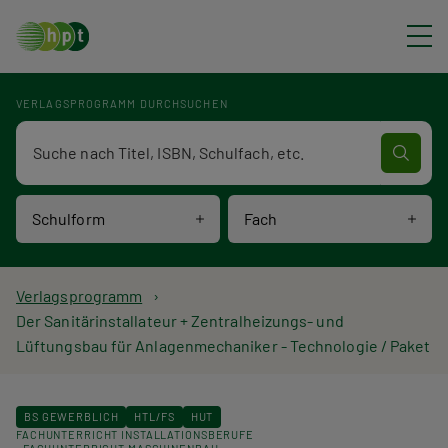
Direkt zum Inhalt
VERLAGSPROGRAMM DURCHSUCHEN
Verlagsprogramm Volltextsuche
Schulform
Fach
P
Verlagsprogramm
Der Sanitärinstallateur + Zentralheizungs- und
f
Lüftungsbau für Anlagenmechaniker - Technologie / Paket
a
d
BS GEWERBLICH
HTL/FS
HUT
FACHUNTERRICHT INSTALLATIONSBERUFE