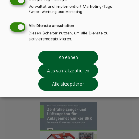
Verwaltet und implementiert Marketing-Tags.
WEITERLESEN
Zweck
:
Werbung und Marketing
ANZAHL
Alle Dienste umschalten
Teilen
Diesen Schalter nutzen, um alle Dienste zu
aktivieren/deaktivieren.
Ablehnen
Weitere Bände dieser
Auswahl akzeptieren
Schulbuchreihe
Alle akzeptieren