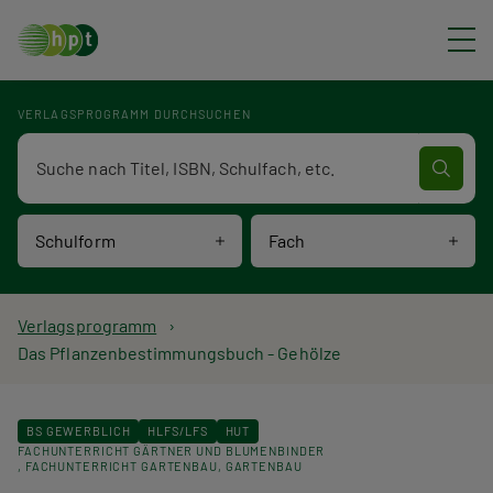
Direkt zum Inhalt
VERLAGSPROGRAMM DURCHSUCHEN
Verlagsprogramm Volltextsuche
Schulform
Fach
P
Verlagsprogramm
Das Pflanzenbestimmungsbuch - Gehölze
f
a
BS GEWERBLICH
HLFS/LFS
HUT
FACHUNTERRICHT GÄRTNER UND BLUMENBINDER
d
FACHUNTERRICHT GARTENBAU
GARTENBAU