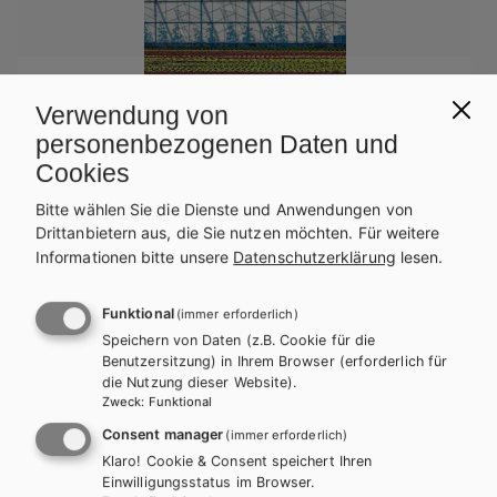
Verwendung von
personenbezogenen Daten und
Cookies
Bitte wählen Sie die Dienste und Anwendungen von
BS GEWERBLICH
HLFS/LFS
HUT
Drittanbietern aus, die Sie nutzen möchten.
Für weitere
Fachkunde für Gärtner/-innen
Informationen bitte unsere
Datenschutzerklärung
lesen.
Lehrbuch
Lehrbuch + E-Book
Arbeitsbuch
Funktional
(immer erforderlich)
Zusatzmaterial
Speichern von Daten (z.B. Cookie für die
Benutzersitzung) in Ihrem Browser (erforderlich für
die Nutzung dieser Website).
Zweck
:
Funktional
Consent manager
(immer erforderlich)
Klaro! Cookie & Consent speichert Ihren
Einwilligungsstatus im Browser.