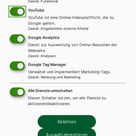
Zweck
:
Funktional
YouTube
YouTube ist eine Online-Videoplattform, die zu
Google gehört.
Zweck
:
Eingebettete externe Inhalte
Google Analytics
Dienst zur Auswertung von Online-Besuchen der
Webseite.
Zweck
:
Analysen
Google Tag Manager
Verwaltet und implementiert Marketing-Tags.
Zweck
:
Werbung und Marketing
BS GEWERBLICH
HUT
Fachkunde für Gärtner/-innen + Fachkunde
Alle Dienste umschalten
für Garten- und Landschaftsbau - Paket
Diesen Schalter nutzen, um alle Dienste zu
aktivieren/deaktivieren.
(bestehend aus SBNR 14 und 110859)
Lehrbuch
Ablehnen
Auswahl akzeptieren