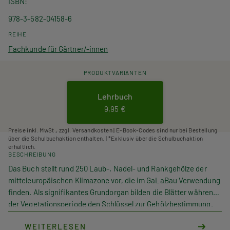
ISBN
978-3-582-04158-6
REIHE
Fachkunde für Gärtner/-innen
PRODUKTVARIANTEN
Lehrbuch
9,95 €
Preise inkl. MwSt., zzgl. Versandkosten | E-Book-Codes sind nur bei Bestellung
über die Schulbuchaktion enthalten. | *Exklusiv über die Schulbuchaktion
erhältlich.
BESCHREIBUNG
Das Buch stellt rund 250 Laub-, Nadel- und Rankgehölze der
mitteleuropäischen Klimazone vor, die im GaLaBau Verwendung
finden. Als signifikantes Grundorgan bilden die Blätter während
der Vegetationsperiode den Schlüssel zur Gehölzbestimmung.
So ist das Buch in 14 Abteilungen mit charakteristischen
WEITERLESEN
Blattformen gegliedert, die das Identifizieren der Pflanzen