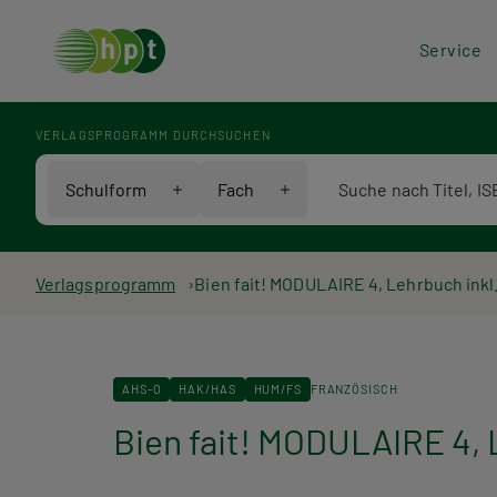
Hea
Service
Men
VERLAGSPROGRAMM DURCHSUCHEN
Verlagsprogramm Voll
Schulform
Fach
Pfadnavigation
Verlagsprogramm
Bien fait! MODULAIRE 4, Lehrbuch inkl
AHS-O
HAK/HAS
HUM/FS
FRANZÖSISCH
Bien fait! MODULAIRE 4, 