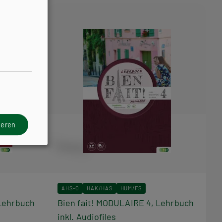
ieren
AHS-O
HAK/HAS
HUM/FS
 Lehrbuch
Bien fait! MODULAIRE 4, Lehrbuch
inkl. Audiofiles