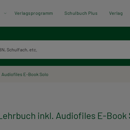
der
Direkt zum Inhalt
Verlagsprogramm
Schulbuch Plus
Verlag
ü
textsuche
. Audiofiles E-Book Solo
Lehrbuch inkl. Audiofiles E-Book 