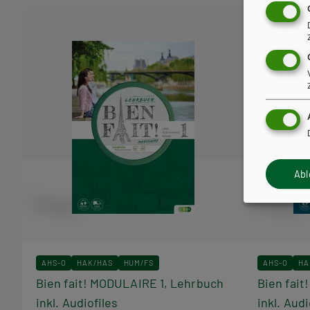
Ab
AHS-O
HAK/HAS
HUM/FS
AHS-O
HA
Bien fait! MODULAIRE 1, Lehrbuch
Bien fai
inkl. Audiofiles
inkl. Audi