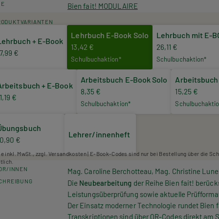
HE
Bien fait! MODULAIRE
RODUKTVARIANTEN
Lehrbuch E-Book Solo
Lehrbuch mit E-
Lehrbuch + E-Book
13,42 €
26,11 €
17,99 €
Schulbuchaktion*
Schulbuchaktion*
Arbeitsbuch E-Book Solo
Arbeitsbuch
Arbeitsbuch + E-Book
8,35 €
15,25 €
1,19 €
Schulbuchaktion*
Schulbuchaktio
Übungsbuch
Lehrer/innenheft
10,90 €
se inkl. MwSt., zzgl. Versandkosten | E-Book-Codes sind nur bei Bestellung über die Sc
tlich.
OR/INNEN
Mag. Caroline Berchotteau, Mag. Christine Luner
CHREIBUNG
Die
Neubearbeitung
der Reihe
Bien fait!
berücks
Leistungsüberprüfung sowie aktuelle Prüfforma
Der Einsatz moderner Technologie rundet
Bien 
Transkriptionen sind über QR-Codes direkt am 