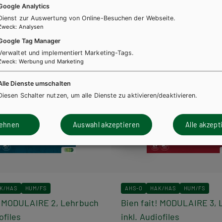
Google Analytics
Dienst zur Auswertung von Online-Besuchen der Webseite.
Zweck
:
Analysen
Google Tag Manager
Verwaltet und implementiert Marketing-Tags.
Zweck
:
Werbung und Marketing
Alle Dienste umschalten
Diesen Schalter nutzen, um alle Dienste zu aktivieren/deaktivieren.
lehnen
Auswahl akzeptieren
Alle akzept
K/HAS
HUM/FS
AHS-O
HAK/HAS
HUM/FS
t! MODULAIRE 2, Lehrbuch
Bien fait! MODULAIRE 3,
ofiles
inkl. Audiofiles