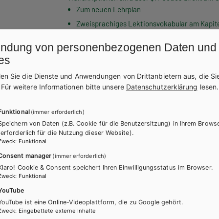
Zum neuen Lehrplan
Zweisprachiges Lektionsvokabular am Kapit
Zweisprachiges alphabetisches Vokabular i
ndung von personenbezogenen Daten und
Grammatik am Kapitelende und als Überblic
es
Bei Bestellung über die Schulbuchaktion erhalt
Mit Smartphone-Anbindung über QR-Codes
und ohne Mehrkosten auch als E-Book.
len Sie die Dienste und Anwendungen von Drittanbietern aus, die Si
.
Für weitere Informationen bitte unsere
Datenschutzerklärung
lesen.
WEITERLESEN
Funktional
(immer erforderlich)
Speichern von Daten (z.B. Cookie für die Benutzersitzung) in Ihrem Brows
Exklusiv über die Schulbuchaktion erhältlich.
(erforderlich für die Nutzung dieser Website).
Zweck
:
Funktional
Consent manager
(immer erforderlich)
Klaro! Cookie & Consent speichert Ihren Einwilligungsstatus im Browser.
Zweck
:
Funktional
YouTube
itere Bände dieser Schulbuchre
YouTube ist eine Online-Videoplattform, die zu Google gehört.
Zweck
:
Eingebettete externe Inhalte