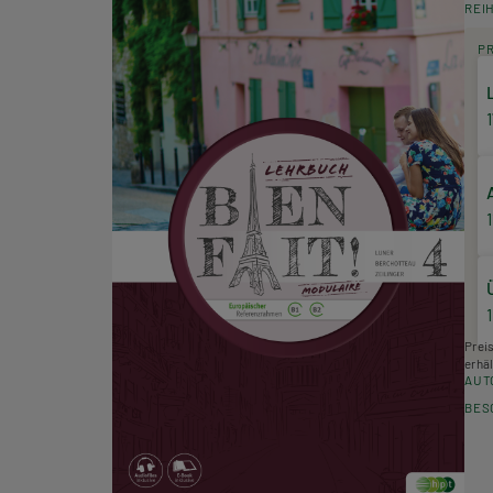
REI
P
1
Prei
erhäl
AUT
BES