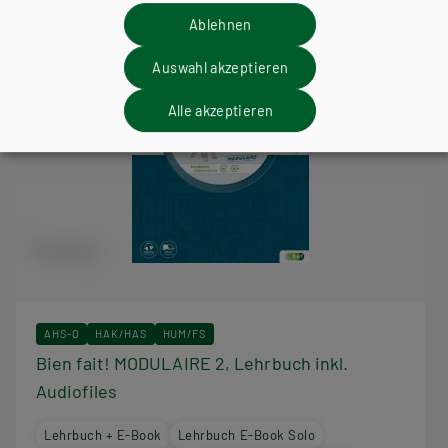
Ablehnen
Auswahl akzeptieren
Alle akzeptieren
AHS-O
HAK/HAS
HUM/FS
Bien fait! MODULAIRE 2, Lehrbuch inkl.
Audiofiles
Lehrbuch + E-Book
Lehrbuch E-Book Solo