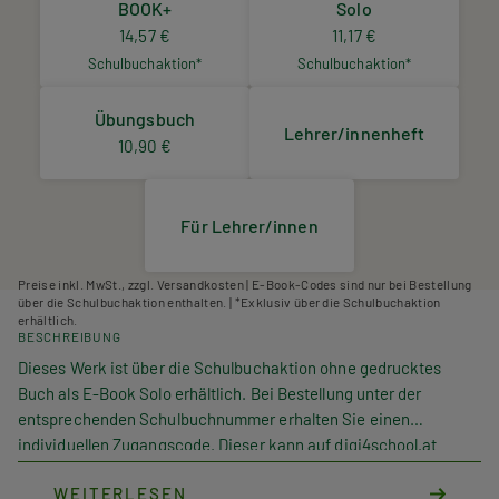
BOOK+
Solo
14,57 €
11,17 €
Schulbuchaktion*
Schulbuchaktion*
Übungsbuch
Lehrer/innenheft
10,90 €
Für Lehrer/innen
Preise inkl. MwSt., zzgl. Versandkosten | E-Book-Codes sind nur bei Bestellung
über die Schulbuchaktion enthalten. | *Exklusiv über die Schulbuchaktion
erhältlich.
BESCHREIBUNG
Dieses Werk ist über die Schulbuchaktion ohne gedrucktes
Buch als E-Book Solo erhältlich. Bei Bestellung unter der
entsprechenden Schulbuchnummer erhalten Sie einen
individuellen Zugangscode. Dieser kann auf digi4school.at
eingelöst werden. Das E-Book Solo wird dort Ihrem digitalen
WEITERLESEN
Bücherregal zugeordnet.