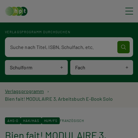
Direkt zum Inhalt
VERLAGSPROGRAMM DURCHSUCHEN
Verlagsprogramm Volltextsuche
Schulform
Fach
P
Verlagsprogramm
Bien fait! MODULAIRE 3, Arbeitsbuch E-Book Solo
f
a
AHS-O
HAK/HAS
HUM/FS
FRANZÖSISCH
d
Bien fait! MODULAIRE 3,