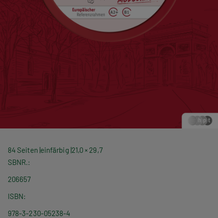
84 Seiten
einfärbig
21,0 × 29,7
SBNR.
206657
ISBN
978-3-230-05238-4