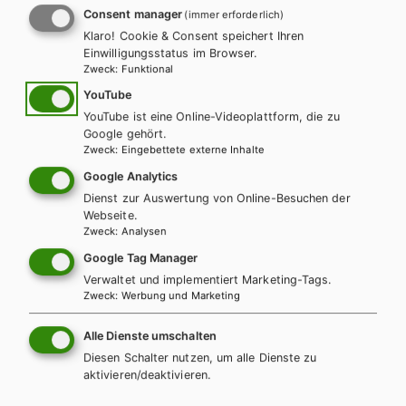
Consent manager
(immer erforderlich)
Klaro! Cookie & Consent speichert Ihren
Einwilligungsstatus im Browser.
Zweck
:
Funktional
YouTube
YouTube ist eine Online-Videoplattform, die zu
Google gehört.
Zweck
:
Eingebettete externe Inhalte
AHS-O
HAK/HAS
HUM/FS
Google Analytics
Bien fait! MODULAIRE 1, Lehrbuch inkl.
Dienst zur Auswertung von Online-Besuchen der
Webseite.
Audiofiles
Zweck
:
Analysen
Google Tag Manager
Lehrbuch + E-Book
Lehrbuch E-Book Solo
Verwaltet und implementiert Marketing-Tags.
Lehrbuch mit E-BOOK+
Lehrbuch E-BOOK+ Solo
Zweck
:
Werbung und Marketing
Arbeitsbuch mit E-BOOK+
Arbeitsbuch E-BOOK+ Solo
Alle Dienste umschalten
Lehrer/innenheft
Diesen Schalter nutzen, um alle Dienste zu
aktivieren/deaktivieren.