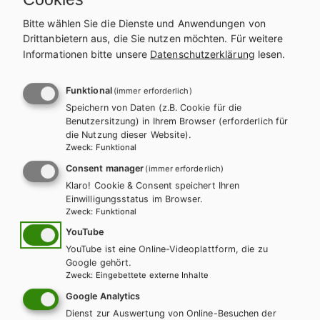
Bitte wählen Sie die Dienste und Anwendungen von
Drittanbietern aus, die Sie nutzen möchten.
Für weitere
Informationen bitte unsere
Datenschutzerklärung
lesen.
Funktional
(immer erforderlich)
Speichern von Daten (z.B. Cookie für die
Benutzersitzung) in Ihrem Browser (erforderlich für
die Nutzung dieser Website).
AHS-O
HAK/HAS
HUM/FS
Zweck
:
Funktional
Bien fait! BAC - Übungsbuch Französisch zur
Consent manager
(immer erforderlich)
Maturavorbereitung inkl. Audiofiles
Klaro! Cookie & Consent speichert Ihren
Einwilligungsstatus im Browser.
Lehrbuch + E-Book
Übungsbuch E-Book Solo
Zweck
:
Funktional
Lösungsheft für Lehrer/innen
YouTube
YouTube ist eine Online-Videoplattform, die zu
Google gehört.
Zweck
:
Eingebettete externe Inhalte
Google Analytics
Dienst zur Auswertung von Online-Besuchen der