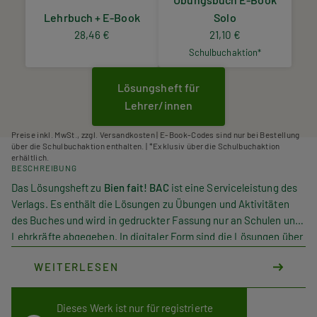
Lehrbuch + E-Book
Solo
28,46 €
21,10 €
Schulbuchaktion*
Lösungsheft für
Lehrer/innen
Preise inkl. MwSt., zzgl. Versandkosten | E-Book-Codes sind nur bei Bestellung
über die Schulbuchaktion enthalten. | *Exklusiv über die Schulbuchaktion
erhältlich.
BESCHREIBUNG
Das Lösungsheft zu
Bien fait! BAC
ist eine Serviceleistung des
Verlags. Es enthält die Lösungen zu Übungen und Aktivitäten
des Buches und wird in gedruckter Fassung nur an Schulen und
Lehrkräfte abgegeben. In digitaler Form sind die Lösungen über
den im Übungsbuch abgedruckten QR-Code abrufbar.
WEITERLESEN
Dieses Werk ist nur für registrierte