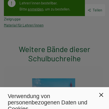
Lehrer/innen bestellbar.
Bitte
anmelden
, um zu bestellen.
Teilen
Zielgruppe
Material für Lehrer/innen
Weitere Bände dieser
Schulbuchreihe
Verwendung von
personenbezogenen Daten und
Cookies