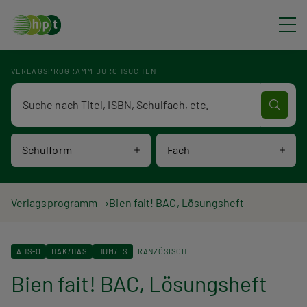
Direkt zum Inhalt
VERLAGSPROGRAMM DURCHSUCHEN
Verlagsprogramm Volltextsuche
Schulform
Fach
P
Verlagsprogramm
Bien fait! BAC, Lösungsheft
f
AHS-O
HAK/HAS
HUM/FS
FRANZÖSISCH
a
Bien fait! BAC, Lösungsheft
d