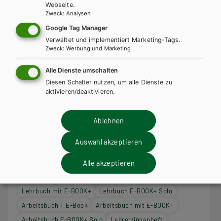
Webseite.
Zweck
:
Analysen
Google Tag Manager
Verwaltet und implementiert Marketing-Tags.
Zweck
:
Werbung und Marketing
Alle Dienste umschalten
Diesen Schalter nutzen, um alle Dienste zu
aktivieren/deaktivieren.
Ablehnen
AHS-U
Auswahl akzeptieren
Bien fait!, Band 1 für die Unterstufe, Lehrbuch
Alle akzeptieren
Lehrbuch + E-Book
Lehrbuch E-Book Solo
Lehrbuch mit E-BOOK+
Lehrbuch E-BOOK+ Solo
Arbeitsbuch + E-Book
Arbeitsbuch mit E-BOOK+
Arbeitsbuch E-BOOK+ Solo
Lehrer/innenheft