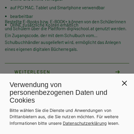
auf PC/MAC, Tablet und Smartphone verwendbar
bearbeitbar
Bestellte E-Books bzw. E-BOOK+ können von den Schülerinnen
OHNE zusätzliche Kosten erhältlich
und Schülern über die Plattform digi4school.at genutzt werden.
Ein Zugangscode, der mit dem Schulbuch vom
Schulbuchhändler ausgeliefert wird, ermöglicht das Anlegen
eines eigenen digitalen Bücherregals.
WEITERLESEN
Verwendung von
Exklusiv über die Schulbuchaktion
personenbezogenen Daten und
erhältlich.
Teilen
Cookies
Bitte wählen Sie die Dienste und Anwendungen von
Drittanbietern aus, die Sie nutzen möchten.
Für weitere
Informationen bitte unsere
Datenschutzerklärung
lesen.
Weitere Bände dieser