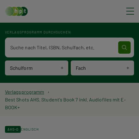
Direkt zum Inhalt
VERLAGSPROGRAMM DURCHSUCHEN
Verlagsprogramm Volltextsuche
Schulform
Fach
P
Verlagsprogramm
Best Shots AHS. Student's Book 7 inkl. Audiofiles mit E-
f
BOOK+
a
d
AHS-O
ENGLISCH