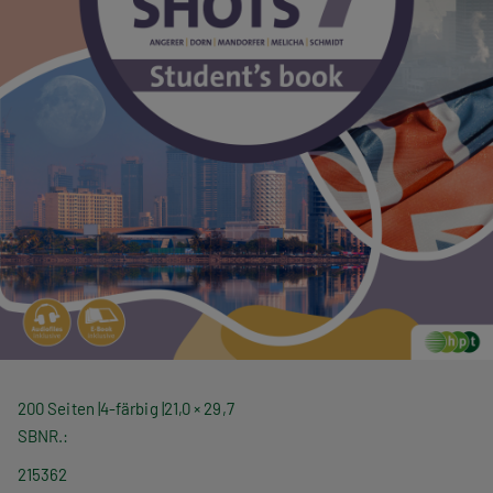
200 Seiten
4-färbig
21,0 × 29,7
SBNR.
215362