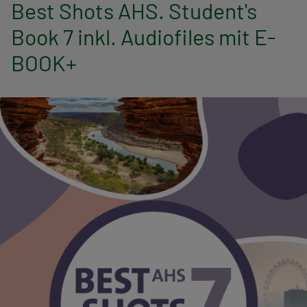
n
Best Shots AHS. Student's
Book 7 inkl. Audiofiles mit E-
a
BOOK+
v
i
g
a
t
i
o
n