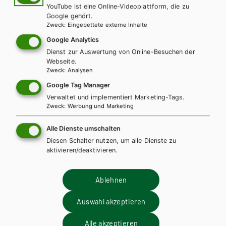
YouTube ist eine Online-Videoplattform, die zu
Google gehört.
HAK/HAS
Zweck
:
Eingebettete externe Inhalte
Best Shots 1 – modular. HAK/HUM inkl.
Google Analytics
Audiofiles
Dienst zur Auswertung von Online-Besuchen der
Webseite.
Zweck
:
Analysen
Lehrbuch + E-Book
Lehrbuch E-Book Solo
Google Tag Manager
Lehrbuch mit E-BOOK+
Lehrbuch E-BOOK+ Solo
Verwaltet und implementiert Marketing-Tags.
Zusatzheft
Teacher´s Guide
Teacher´s Resource Pack
Zweck
:
Werbung und Marketing
Revisions
Alle Dienste umschalten
Diesen Schalter nutzen, um alle Dienste zu
aktivieren/deaktivieren.
Ablehnen
Auswahl akzeptieren
Alle akzeptieren