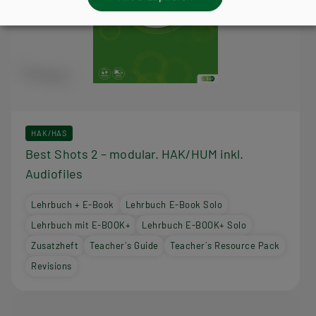
HAK/HAS
Best Shots 2 – modular. HAK/HUM inkl.
Audiofiles
Lehrbuch + E-Book
Lehrbuch E-Book Solo
Lehrbuch mit E-BOOK+
Lehrbuch E-BOOK+ Solo
Zusatzheft
Teacher´s Guide
Teacher´s Resource Pack
Revisions