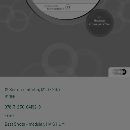
12 Seiten
einfärbig
21,0 × 29,7
ISBN
978-3-230-04192-0
REIHE
Best Shots – modular. HAK/HUM