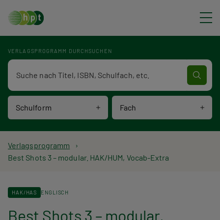
Direkt zum Inhalt
VERLAGSPROGRAMM DURCHSUCHEN
Verlagsprogramm Volltextsuche
Schulform
Fach
P
Verlagsprogramm
Best Shots 3 – modular. HAK/HUM, Vocab-Extra
f
a
HAK/HAS
ENGLISCH
d
Best Shots 3 – modular.