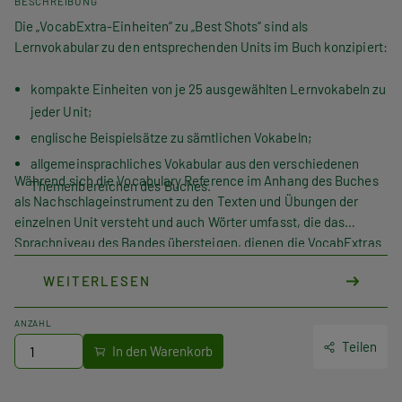
BESCHREIBUNG
Die „VocabExtra-Einheiten“ zu „Best Shots“ sind als
Lernvokabular zu den entsprechenden Units im Buch konzipiert:
kompakte Einheiten von je 25 ausgewählten Lernvokabeln zu
jeder Unit;
englische Beispielsätze zu sämtlichen Vokabeln;
allgemeinsprachliches Vokabular aus den verschiedenen
Während sich die
Vocabulary Reference
im Anhang des Buches
Themenbereichen des Buches.
als Nachschlageinstrument zu den Texten und Übungen der
einzelnen Unit versteht und auch Wörter umfasst, die das
Sprachniveau des Bandes übersteigen, dienen die
VocabExtras
der gezielten Erweiterung und Festigung des
WEITERLESEN
Basiswortschatzes. Ergänzend zu LanguageBoxes,
VocabBooster und Vokabelarbeit im Buch machen sie die
Lernenden fit für den aktiven Umgang mit dem englischen
ANZAHL
Wortschatz.
Teilen