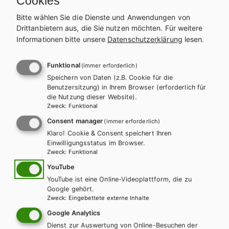
Cookies
REIHE
Bitte wählen Sie die Dienste und Anwendungen von
AWL - Angewandte Wirtschaftslehre für gewerbliche Berufe
Drittanbietern aus, die Sie nutzen möchten.
Für weitere
NEU
Informationen bitte unsere
Datenschutzerklärung
lesen.
PRODUKTVARIANTEN
Funktional
(immer erforderlich)
Lehrbuch E-Book Solo
Speichern von Daten (z.B. Cookie für die
Lehrbuch + E-Book
Benutzersitzung) in Ihrem Browser (erforderlich für
17,87 €
23,95 €
die Nutzung dieser Website).
Schulbuchaktion*
Zweck
:
Funktional
Consent manager
(immer erforderlich)
Lehrbuch mit E-BOOK+
Lehrbuch E-BOOK+ Solo
Klaro! Cookie & Consent speichert Ihren
32,07 €
24,52 €
Einwilligungsstatus im Browser.
Schulbuchaktion*
Schulbuchaktion*
Zweck
:
Funktional
YouTube
YouTube ist eine Online-Videoplattform, die zu
Lehrer/innenheft
Google gehört.
Zweck
:
Eingebettete externe Inhalte
Preise inkl. MwSt., zzgl. Versandkosten | E-Book-Codes sind nur bei Bestellung
Google Analytics
über die Schulbuchaktion enthalten. | *Exklusiv über die Schulbuchaktion
erhältlich.
Dienst zur Auswertung von Online-Besuchen der