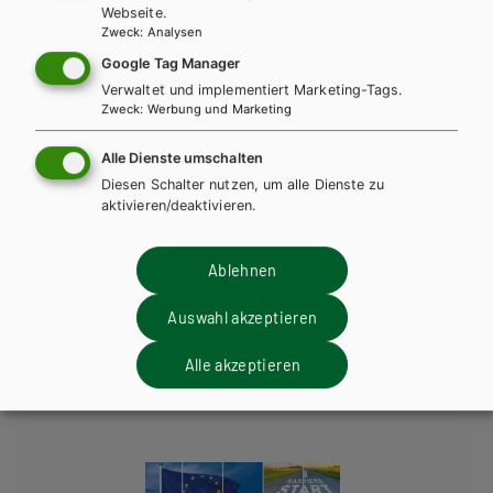
AUTOR/INNEN
Webseite.
Zweck
:
Analysen
Michaela Kitzwögerer, Ute Wimmer
Google Tag Manager
Verwaltet und implementiert Marketing-Tags.
Dieses Werk ist nur für registrierte
Zweck
:
Werbung und Marketing
Lehrer/innen bestellbar.
Bitte
anmelden
, um zu bestellen.
Teilen
Alle Dienste umschalten
Diesen Schalter nutzen, um alle Dienste zu
Zielgruppe
aktivieren/deaktivieren.
Material für Lehrer/innen
Ablehnen
Weitere Bände dieser
Auswahl akzeptieren
Schulbuchreihe
Alle akzeptieren