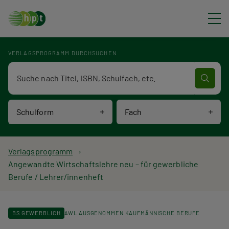
Direkt zum Inhalt
VERLAGSPROGRAMM DURCHSUCHEN
Verlagsprogramm Volltextsuche
Schulform
Fach
P
Verlagsprogramm
Angewandte Wirtschaftslehre neu – für gewerbliche
f
Berufe / Lehrer/innenheft
a
d
BS GEWERBLICH
AWL AUSGENOMMEN KAUFMÄNNISCHE BERUFE