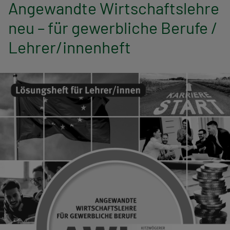
n
Angewandte Wirtschaftslehre
neu – für gewerbliche Berufe /
a
Lehrer/innenheft
v
i
g
a
t
i
o
n