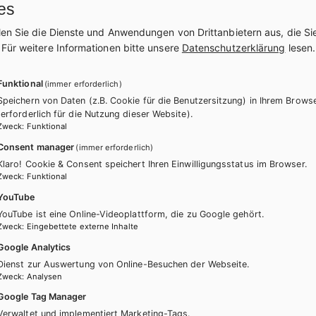
es
Bei Bestellung über die Schulbuchaktion erhalt
len Sie die Dienste und Anwendungen von Drittanbietern aus, die Si
und ohne Mehrkosten auch als E-Book.
.
Für weitere Informationen bitte unsere
Datenschutzerklärung
lesen.
WEITERLESEN
Funktional
(immer erforderlich)
Speichern von Daten (z.B. Cookie für die Benutzersitzung) in Ihrem Brows
Exklusiv über die Schulbuchaktion erhältlich.
(erforderlich für die Nutzung dieser Website).
Zweck
:
Funktional
Consent manager
(immer erforderlich)
Klaro! Cookie & Consent speichert Ihren Einwilligungsstatus im Browser.
Zweck
:
Funktional
YouTube
YouTube ist eine Online-Videoplattform, die zu Google gehört.
itere Bände dieser Schulbuchre
Zweck
:
Eingebettete externe Inhalte
Google Analytics
Dienst zur Auswertung von Online-Besuchen der Webseite.
Zweck
:
Analysen
Google Tag Manager
Verwaltet und implementiert Marketing-Tags.