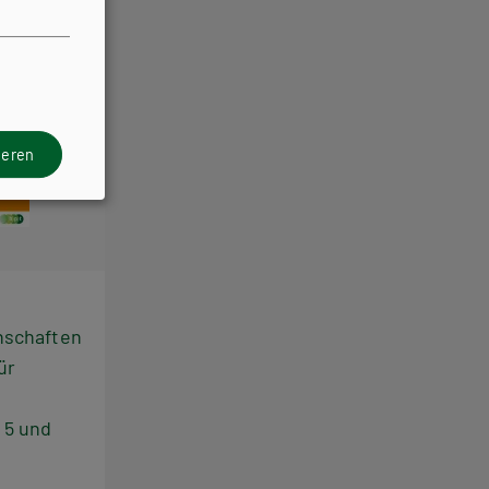
ieren
nschaften
ür
5 und