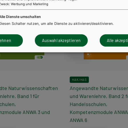
Zweck
:
Werbung und Marketing
Alle Dienste umschalten
Diesen Schalter nutzen, um alle Dienste zu aktivieren/deaktivieren.
lehnen
Auswahl akzeptieren
Alle akzept
HAK/HAS
te Naturwissenschaften
Angewandte Naturwisse
lehre, Band 1 für
und Warenlehre, Band 2 f
chulen,
Handelsschulen,
nzmodule ANWA 3 und
Kompetenzmodule ANWA 
ANWA 6