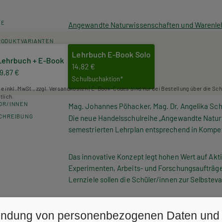
HE
Angewandte Naturwissenschaften und Warenleh
RODUKTVARIANTEN
Lehrbuch E-Book Solo
Lehrbuch + E-Book
14,82 €
19,87 €
Schulbuchaktion*
se inkl. MwSt., zzgl. Versandkosten | E-Book-Codes sind nur bei Bestellung über die Sc
tlich.
OR/INNEN
Mag. Johannes Pöhacker, Mag. Dr. Angelika Sch
CHREIBUNG
Die neue Handelsschulreihe „Angewandte Natur
semestrierten Lehrplan entsprechend in Kompe
Das innovative Konzept legt hohen Wert auf Akt
Experimenten, Arbeits- und Forschungsaufträgen
Lernziele sollen die Schüler/innen zur Selbstev
Band 1 umfasst die Kompetenzmodule 3 und 4 (3.
ndung von personenbezogenen Daten und