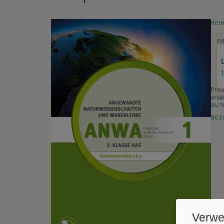
REI
P
Prei
erhäl
AUT
BES
Verwe