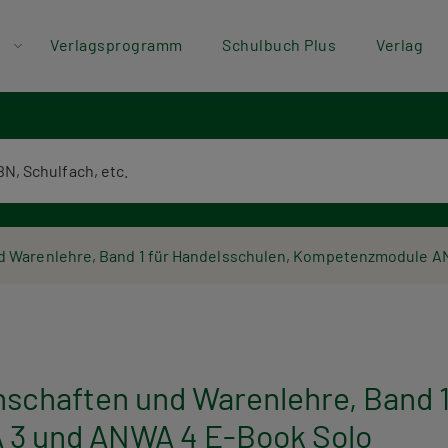
der
Direkt zum Inhalt
Verlagsprogramm
Schulbuch Plus
Verlag
ü
textsuche
 Warenlehre, Band 1 für Handelsschulen, Kompetenzmodule A
chaften und Warenlehre, Band 1 
3 und ANWA 4 E-Book Solo