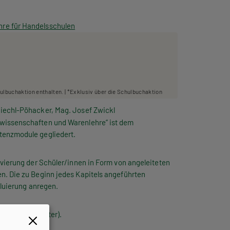
re für Handelsschulen
hulbuchaktion enthalten. | *Exklusiv über die Schulbuchaktion
iechl-Pöhacker, Mag. Josef Zwickl
wissenschaften und Warenlehre“ ist dem
tenzmodule gegliedert.
ivierung der Schüler/innen in Form von angeleiteten
. Die zu Beginn jedes Kapitels angeführten
aluierung anregen.
 und 4. Semester).