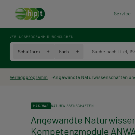
Hea
Service
Men
VERLAGSPROGRAMM DURCHSUCHEN
Verlagsprogramm Voll
Schulform
Fach
Pfadnavigation
Verlagsprogramm
Angewandte Naturwissenschaften und
HAK/HAS
NATURWISSENSCHAFTEN
Angewandte Naturwissens
Kompetenzmodule ANWA 