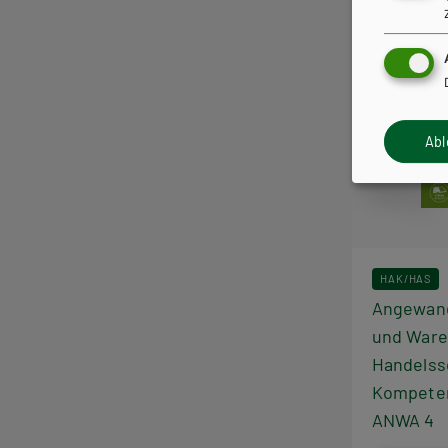
Ab
HAK/HAS
Angewand
und Waren
Handelss
Kompete
ANWA 4