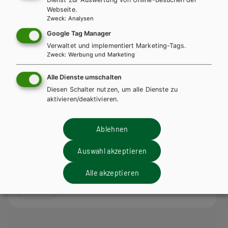
Webseite.
Zweck
:
Analysen
Google Tag Manager
Verwaltet und implementiert Marketing-Tags.
Zweck
:
Werbung und Marketing
Alle Dienste umschalten
Diesen Schalter nutzen, um alle Dienste zu
aktivieren/deaktivieren.
Ablehnen
HUT
Auswahl akzeptieren
Altenpflege in Lernfeldern - Pflegepraxis und
medizinische Grundlagen mit CD
Alle akzeptieren
Lehrbuch