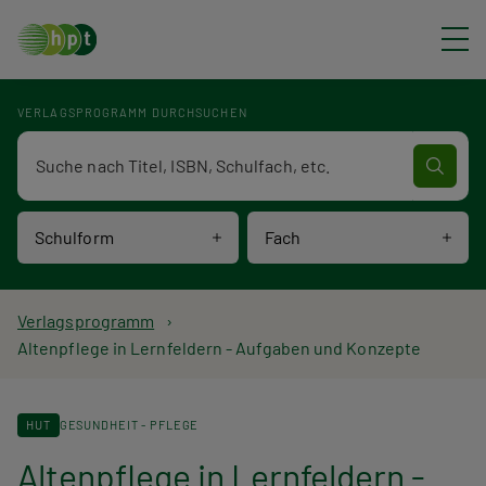
Direkt zum Inhalt
VERLAGSPROGRAMM DURCHSUCHEN
Verlagsprogramm Volltextsuche
Schulform
Fach
P
Verlagsprogramm
Altenpflege in Lernfeldern - Aufgaben und Konzepte
f
a
HUT
GESUNDHEIT - PFLEGE
d
Altenpflege in Lernfeldern -