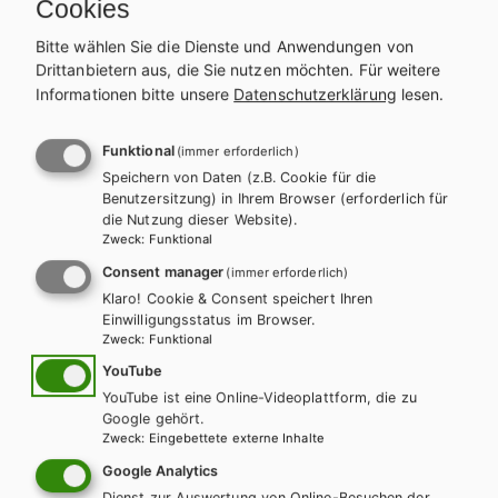
Cookies
alten Menschen und um das, was professionelle Pflege
ausmacht. Konzepte, Modelle und Pflegeforschung helfen, um
Bitte wählen Sie die Dienste und Anwendungen von
prozesshaftes, wissenschaftlich begründetes pflegerisches
Drittanbietern aus, die Sie nutzen möchten.
Für weitere
Handeln zu erlernen.
Informationen bitte unsere
Datenschutzerklärung
lesen.
WEITERLESEN
1.4 enthält das Handwerkszeug zur Gesprächsführung und die
Grundlagen, um in Beratungs- und Anleitungssituationen
Funktional
(immer erforderlich)
professionell zu handeln.
ANZAHL
Speichern von Daten (z.B. Cookie für die
Teilen
Benutzersitzung) in Ihrem Browser (erforderlich für
die Nutzung dieser Website).
Zweck
:
Funktional
Consent manager
(immer erforderlich)
Weitere Bände dieser
Klaro! Cookie & Consent speichert Ihren
Einwilligungsstatus im Browser.
Schulbuchreihe
Zweck
:
Funktional
YouTube
YouTube ist eine Online-Videoplattform, die zu
Google gehört.
Zweck
:
Eingebettete externe Inhalte
Google Analytics
Dienst zur Auswertung von Online-Besuchen der