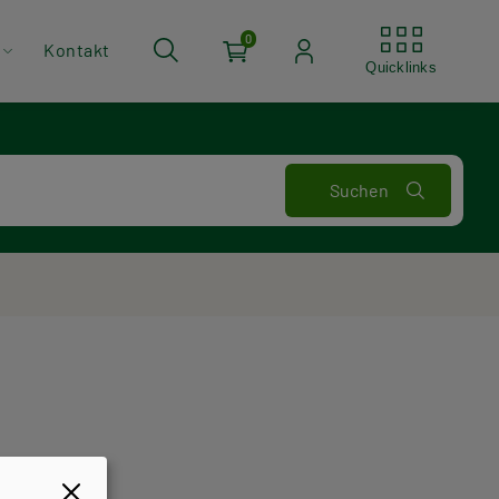
Quickli
0
Kontakt
Quicklinks