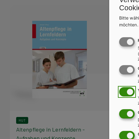
Cooki
Bücher
Bitte wäh
möchten
aus
dieser
Reihe
HUT
HUT
Altenpflege in Lernfeldern -
Altenpfle
Aufgaben und Konzepte
Pflegepr