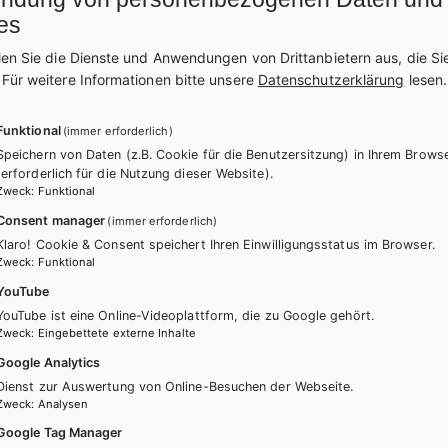
es
len Sie die Dienste und Anwendungen von Drittanbietern aus, die Si
.
Für weitere Informationen bitte unsere
Datenschutzerklärung
lesen.
Funktional
(immer erforderlich)
Speichern von Daten (z.B. Cookie für die Benutzersitzung) in Ihrem Brows
(erforderlich für die Nutzung dieser Website).
Zweck
:
Funktional
Consent manager
(immer erforderlich)
Klaro! Cookie & Consent speichert Ihren Einwilligungsstatus im Browser.
Zweck
:
Funktional
YouTube
YouTube ist eine Online-Videoplattform, die zu Google gehört.
Zweck
:
Eingebettete externe Inhalte
Google Analytics
Dienst zur Auswertung von Online-Besuchen der Webseite.
HUM/FS
HUT
Zweck
:
Analysen
ge in Lernfeldern -
Altenpflege in Lernfelder
Google Tag Manager
axis und medizinische
Unterstützung bei der