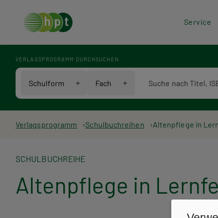
Hea
Service
Men
VERLAGSPROGRAMM DURCHSUCHEN
Verlagsprogramm Voll
Schulform
Fach
Pfadnavigation
Verlagsprogramm
Schulbuchreihen
Altenpflege in Ler
SCHULBUCHREIHE
Altenpflege in Lernf
Verwe