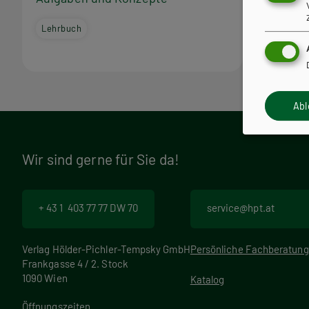
Grundlag
Lehrbuch
Lehrbuch
Ab
Wir sind gerne für Sie da!
+ 43 1 403 77 77 DW 70
service@hpt.at
Verlag Hölder-Pichler-Tempsky GmbH
Persönliche Fachberatung
Frankgasse 4 / 2. Stock
1090 Wien
Katalog
Öffnungszeiten