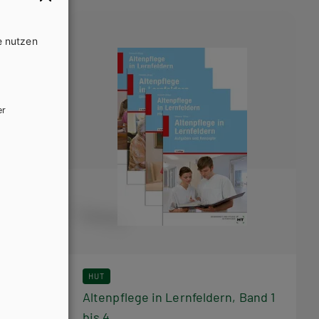
e nutzen
er
HUT
n -
Altenpflege in Lernfeldern, Band 1
bis 4