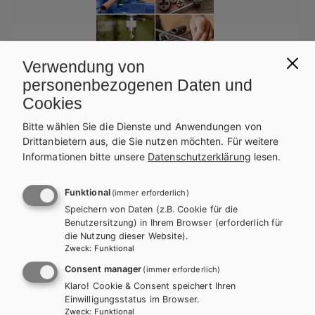
Verwendung von
personenbezogenen Daten und
Cookies
Bitte wählen Sie die Dienste und Anwendungen von
BS GEWERBLICH
POLY
Drittanbietern aus, die Sie nutzen möchten.
Für weitere
Werkstattbuch für Metallberufe in einfacher
Informationen bitte unsere
Datenschutzerklärung
lesen.
Sprache
Funktional
(immer erforderlich)
Lehrbuch
Speichern von Daten (z.B. Cookie für die
Benutzersitzung) in Ihrem Browser (erforderlich für
die Nutzung dieser Website).
Zweck
:
Funktional
Consent manager
(immer erforderlich)
Klaro! Cookie & Consent speichert Ihren
Einwilligungsstatus im Browser.
Zweck
:
Funktional