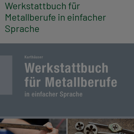
n
Werkstattbuch für
a
Metallberufe in einfacher
Sprache
v
i
g
a
t
i
o
n