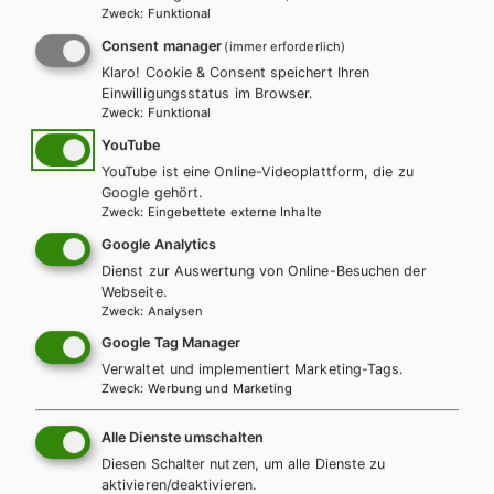
Zweck
:
Funktional
Consent manager
(immer erforderlich)
Klaro! Cookie & Consent speichert Ihren
Einwilligungsstatus im Browser.
Zweck
:
Funktional
YouTube
YouTube ist eine Online-Videoplattform, die zu
Google gehört.
Zweck
:
Eingebettete externe Inhalte
Google Analytics
BS GEWERBLICH
HUT
Dienst zur Auswertung von Online-Besuchen der
Formelsammlung für Metalltechnik
Webseite.
Zweck
:
Analysen
Lehrbuch
Lehrbuch + E-Book
Google Tag Manager
Verwaltet und implementiert Marketing-Tags.
Zweck
:
Werbung und Marketing
Alle Dienste umschalten
Diesen Schalter nutzen, um alle Dienste zu
aktivieren/deaktivieren.