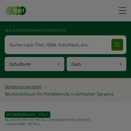
Direkt zum Inhalt
VERLAGSPROGRAMM DURCHSUCHEN
Verlagsprogramm Volltextsuche
Schulform
Fach
P
Verlagsprogramm
Werkstattbuch für Metallberufe in einfacher Sprache
f
a
BS GEWERBLICH
POLY
FACHUNTERRICHT METALLVERARBEITENDE BERUFE
d
FACHKUNDE METALL