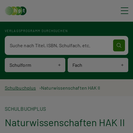
Direkt zum Inhalt
VERLAGSPROGRAMM DURCHSUCHEN
Verlagsprogramm Volltextsuche
Schulform
Fach
P
Schulbuchplus
Naturwissenschaften HAK II
f
SCHULBUCHPLUS
a
Naturwissenschaften HAK II
d