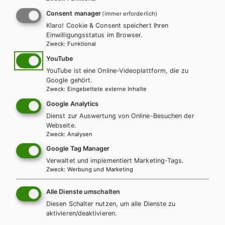
VERSUCHS-/EXPERIMENTIERPROTOKOLL
Consent manager
(immer erforderlich)
Klaro! Cookie & Consent speichert Ihren
Einwilligungsstatus im Browser.
Zweck
:
Funktional
Versuchs-/Experimentierprot
YouTube
okoll
YouTube ist eine Online-Videoplattform, die zu
Google gehört.
Zweck
:
Eingebettete externe Inhalte
Google Analytics
Versuchs-/Experimentierprotokoll
DOCX | 27.13 KB
Dienst zur Auswertung von Online-Besuchen der
Webseite.
(Worddatei Prototyp)
Zweck
:
Analysen
Google Tag Manager
Verwaltet und implementiert Marketing-Tags.
Zweck
:
Werbung und Marketing
Diese Bücher könnten Sie
Alle Dienste umschalten
ebenfalls interessieren
Diesen Schalter nutzen, um alle Dienste zu
aktivieren/deaktivieren.