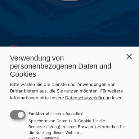
Verwendung von
personenbezogenen Daten und
Cookies
BMHS
NATURWISSENSCHAFTEN
Bitte wählen Sie die Dienste und Anwendungen von
Naturwissenschaften HAK II
Drittanbietern aus, die Sie nutzen möchten.
Für weitere
Informationen bitte unsere
Datenschutzerklärung
lesen.
Auf dieser Seite finden Sie kostenlose Unterrichtsmaterialien zu
Funktional
(immer erforderlich)
unseren Schulbüchern.
Speichern von Daten (z.B. Cookie für die
Benutzersitzung) in Ihrem Browser (erforderlich für
INHALTE FÜR SCHÜLER/INNEN
die Nutzung dieser Website).
Zweck
:
Funktional