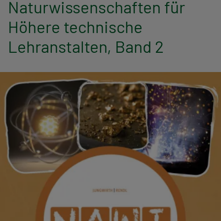
Naturwissenschaften für
n
Höhere technische
a
Lehranstalten, Band 2
v
i
g
a
t
i
o
n