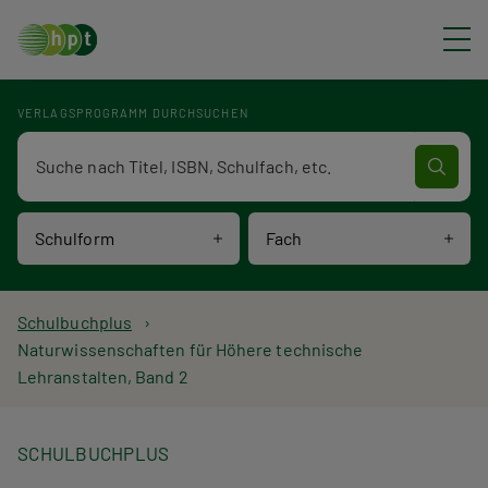
Direkt zum Inhalt
VERLAGSPROGRAMM DURCHSUCHEN
Verlagsprogramm Volltextsuche
Schulform
Fach
P
Schulbuchplus
Naturwissenschaften für Höhere technische
f
Lehranstalten, Band 2
a
d
SCHULBUCHPLUS