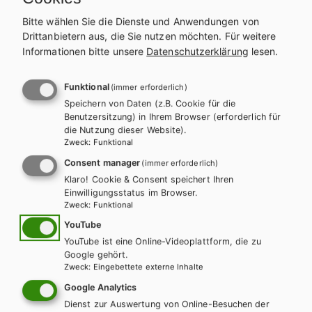
Höhere technische
Bitte wählen Sie die Dienste und Anwendungen von
Lehranstalten, Band 2
Drittanbietern aus, die Sie nutzen möchten.
Für weitere
Informationen bitte unsere
Datenschutzerklärung
lesen.
Auf dieser Seite finden Sie kostenlose Unterrichtsmaterialien zu
Funktional
(immer erforderlich)
unseren Schulbüchern.
Speichern von Daten (z.B. Cookie für die
INHALTE FÜR SCHÜLER/INNEN
Benutzersitzung) in Ihrem Browser (erforderlich für
die Nutzung dieser Website).
Zweck
:
Funktional
KAPITEL 2: AUFBAU DER ATOME
Consent manager
(immer erforderlich)
Klaro! Cookie & Consent speichert Ihren
KAPITEL 9: METALLE UND HALBMETALLE
Einwilligungsstatus im Browser.
Zweck
:
Funktional
YouTube
YouTube ist eine Online-Videoplattform, die zu
Kapitel 2: Aufbau der Atome
Google gehört.
Zweck
:
Eingebettete externe Inhalte
Google Analytics
Energieniveauschema der Orbitale
Dienst zur Auswertung von Online-Besuchen der
PDF | 386.7 KB