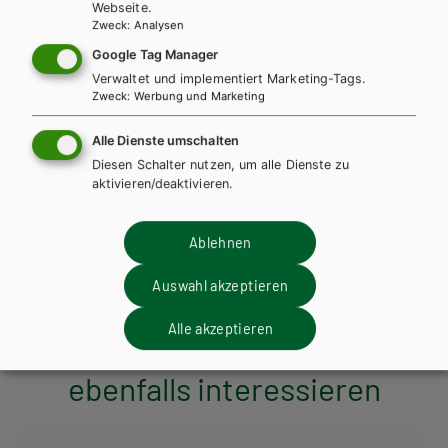
Webseite.
Zweck
:
Analysen
Google Tag Manager
Kapitel 9: Metalle und
Verwaltet und implementiert Marketing-Tags.
Zweck
:
Werbung und Marketing
Halbmetalle
Alle Dienste umschalten
Diesen Schalter nutzen, um alle Dienste zu
Einige Metalle und ihre Verwendungen
PDF | 1.84 MB
aktivieren/deaktivieren.
Eigenschaften und Verwendungen von
PDF | 440.5
Ablehnen
KB
Eisen und Stahl
Auswahl akzeptieren
Alle akzeptieren
Diese Bücher könnten Sie
ebenfalls interessieren