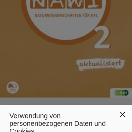
BMHS
NATURWISSENSCHAFTEN
Verwendung von
Naturwissenschaften für
personenbezogenen Daten und
Cookies