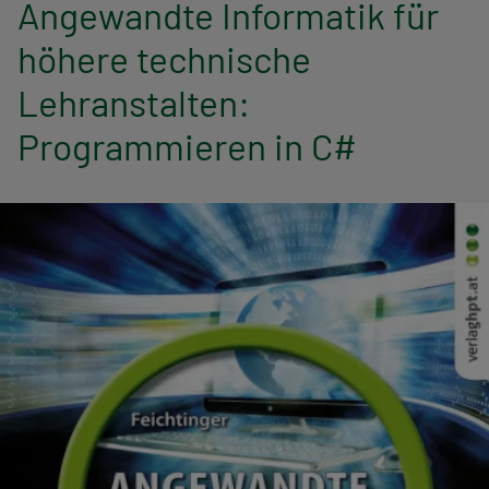
Angewandte Informatik für
n
höhere technische
a
Lehranstalten:
v
Programmieren in C#
i
g
a
t
i
o
n