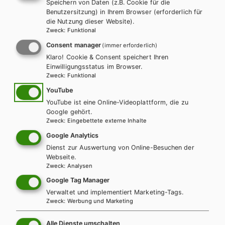
Speichern von Daten (z.B. Cookie für die
Dispose und Finalize.pdf
PDF | 244.52 KB
Benutzersitzung) in Ihrem Browser (erforderlich für
die Nutzung dieser Website).
Zweck
:
Funktional
Weiters gibt es Beispiele aus dem Buchtext, geordnet nach den
Kapiteln im Buch. Hier stehen folgende Downloads zur
Consent manager
(immer erforderlich)
Verfügung:
Klaro! Cookie & Consent speichert Ihren
Einwilligungsstatus im Browser.
Beispiele zu C# und VB.NET:
Zweck
:
Funktional
YouTube
Beispiele.zip
ZIP | 4.45 MB
YouTube ist eine Online-Videoplattform, die zu
Google gehört.
Zweck
:
Eingebettete externe Inhalte
(4,6 MB)
Google Analytics
Beispiele nur zu C#:
Dienst zur Auswertung von Online-Besuchen der
Webseite.
Zweck
:
Analysen
Beispiele CS.zip
ZIP | 1.81 MB
Google Tag Manager
(1,8 MB)
Verwaltet und implementiert Marketing-Tags.
Zweck
:
Werbung und Marketing
Beispiele nur zu VB.NET:
Alle Dienste umschalten