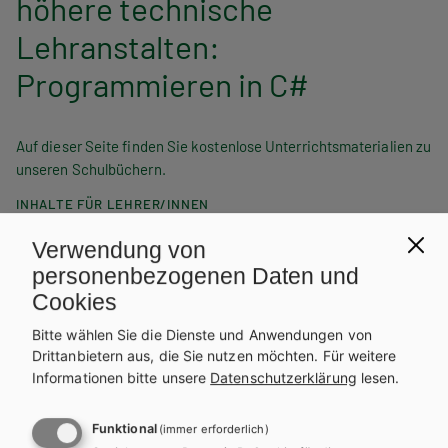
höhere technische
Lehranstalten:
Programmieren in C#
Auf dieser Seite finden Sie kostenlose Unterrichtsmaterialien zu
unseren Schulbüchern.
INHALTE FÜR LEHRER/INNEN
Verwendung von
Für diese Inhalte müssen Sie mit einem
Lehrerkonto
personenbezogenen Daten und
registriert sein.
Cookies
Bitte wählen Sie die Dienste und Anwendungen von
Drittanbietern aus, die Sie nutzen möchten.
Für weitere
Informationen bitte unsere
Datenschutzerklärung
lesen.
Sie finden hier als Download:
Ergänzungen zu Kapitel 18 Dispose und Finalize:
Funktional
(immer erforderlich)