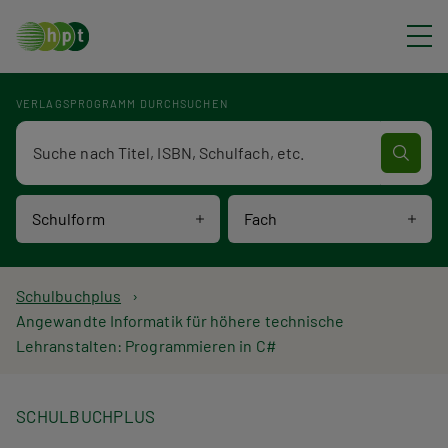
Direkt zum Inhalt
VERLAGSPROGRAMM DURCHSUCHEN
Verlagsprogramm Volltextsuche
Schulform
Fach
P
Schulbuchplus
Angewandte Informatik für höhere technische
f
Lehranstalten: Programmieren in C#
a
d
SCHULBUCHPLUS