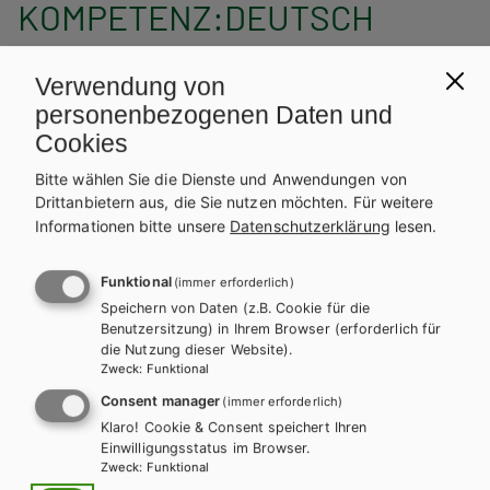
KOMPETENZ:DEUTSCH
Sprachbuch für allgemein
Verwendung von
bildende höhere Schulen
personenbezogenen Daten und
Basisteil 5. Klasse
Cookies
Bitte wählen Sie die Dienste und Anwendungen von
Drittanbietern aus, die Sie nutzen möchten.
Für weitere
Auf dieser Seite finden Sie kostenlose Unterrichtsmaterialien zu
Informationen bitte unsere
Datenschutzerklärung
lesen.
unseren Schulbüchern.
INHALTE FÜR LEHRER/INNEN
Funktional
(immer erforderlich)
Speichern von Daten (z.B. Cookie für die
Für diese Inhalte müssen Sie mit einem
Lehrerkonto
Benutzersitzung) in Ihrem Browser (erforderlich für
registriert sein.
die Nutzung dieser Website).
Zweck
:
Funktional
INHALTE FÜR SCHÜLER/INNEN
Consent manager
(immer erforderlich)
Klaro! Cookie & Consent speichert Ihren
ERGÄNZUNGEN ZUM SCHULBUCH
Einwilligungsstatus im Browser.
Zweck
:
Funktional