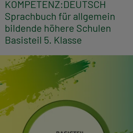
KOMPETENZ:DEUTSCH
n
Sprachbuch für allgemein
a
bildende höhere Schulen
v
Basisteil 5. Klasse
i
g
a
t
i
o
n