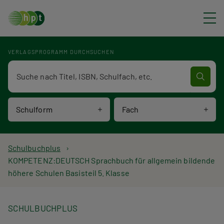
Direkt zum Inhalt
VERLAGSPROGRAMM DURCHSUCHEN
Verlagsprogramm Volltextsuche
Schulform
Fach
P
Schulbuchplus
KOMPETENZ:DEUTSCH Sprachbuch für allgemein bildende
f
höhere Schulen Basisteil 5. Klasse
a
d
SCHULBUCHPLUS