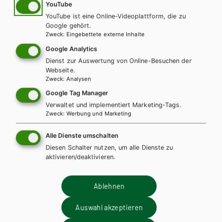
YouTube
AUDIO-DATEIEN
YouTube ist eine Online-Videoplattform, die zu
Google gehört.
Zweck
:
Eingebettete externe Inhalte
Google Analytics
Ergänzungen zum Schulbuch
Dienst zur Auswertung von Online-Besuchen der
Webseite.
Zweck
:
Analysen
Modul 2: Checkliste Textüberarbeitung
PDF | 105.16 KB
Google Tag Manager
Verwaltet und implementiert Marketing-Tags.
Zweck
:
Werbung und Marketing
Audio-Dateien
Alle Dienste umschalten
Diesen Schalter nutzen, um alle Dienste zu
aktivieren/deaktivieren.
Ablehnen
00:00
04:56
Auswahl akzeptieren