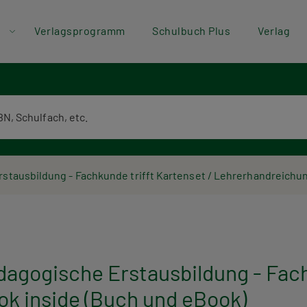
der
Direkt zum Inhalt
Verlagsprogramm
Schulbuch Plus
Verlag
ü
textsuche
rstausbildung - Fachkunde trifft Kartenset / Lehrerhandreichu
dagogische Erstausbildung - Fach
k inside (Buch und eBook)