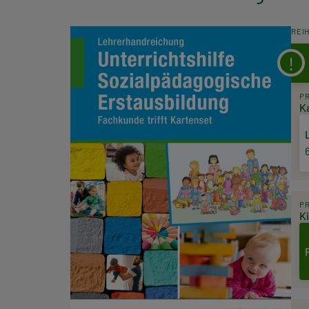
REI
P
K
P
K