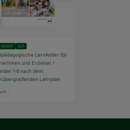
ve Kitagruppe aus 21 Kindern und vier Erzieher/-innen
ibungen in verschiedenen Settings. Diese detailliert
d- und modulübergreifender Fixpunkt für den
er sozialpädagogischen Arbeit anschaulich verknüpft
P/BASOP
HUT
lpädagogische Lernfelder für
herinnen und Erzieher /
elder 1-6 nach dem
rübergreifenden Lehrplan
buch