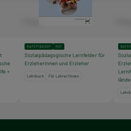
Das hochwertige Grundkartenset stellt die fikti
ausführlich vor, ergänzt um Einrichtungsbeschre
beschriebene Kitagruppe eignet sich als lernfel
Unterricht, anhand dessen Theorie und Praxis d
werden können.
BAFEP/BASOP
HUT
BAFE
t
Sozialpädagogische Lernfelder für
Sozia
ische
Erzieherinnen und Erzieher
Erzie
lfe +
Lernf
Lehrbuch
Für Lehrer/innen
lände
Lehr