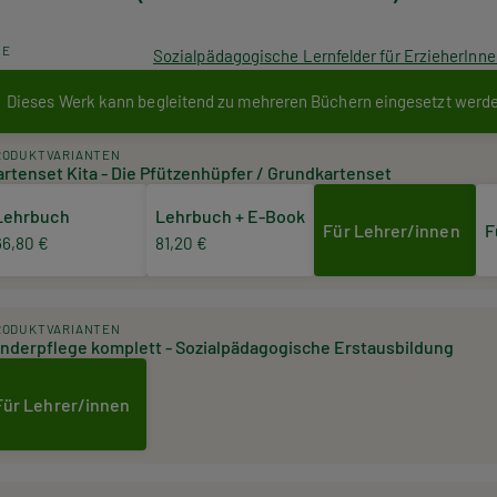
HE
Sozialpädagogische Lernfelder für ErzieherInn
Dieses Werk kann begleitend zu mehreren Büchern eingesetzt werd
RODUKTVARIANTEN
artenset Kita - Die Pfützenhüpfer / Grundkartenset
Lehrbuch
Lehrbuch + E-Book
Für Lehrer/innen
F
66,80 €
81,20 €
RODUKTVARIANTEN
inderpflege komplett - Sozialpädagogische Erstausbildung
Für Lehrer/innen