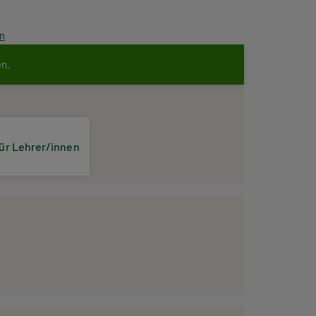
en
en.
ür Lehrer/innen