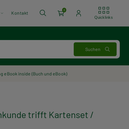
Quickli
0
Kontakt
Quicklinks
ng eBook inside (Buch und eBook)
kunde trifft Kartenset /