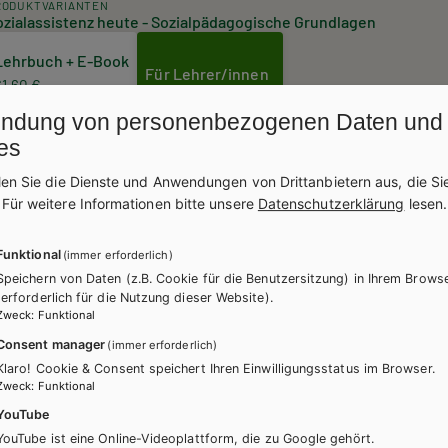
RODUKTVARIANTEN
ozialassistenz heute - Sozialpädagogische Grundlagen
Lehrbuch + E-Book
Für Lehrer/innen
61,60 €
se inkl. MwSt., zzgl. Versandkosten | E-Book-Codes sind nur bei Bestellung über die Sc
ndung von personenbezogenen Daten und
tlich.
es
CHREIBUNG
Inhalt
len Sie die Dienste und Anwendungen von Drittanbietern aus, die Si
.
Für weitere Informationen bitte unsere
Datenschutzerklärung
lesen.
Unterrichtsvorbereitung leicht gemacht: Die ne
Zusammenhänge zwischen den Kapiteln der Leh
Funktional
(immer erforderlich)
den Personenkarten des Grundkartensets "Pfütz
Speichern von Daten (z.B. Cookie für die Benutzersitzung) in Ihrem Brows
schnell und einfach umsetzbare Impulse für ihre
(erforderlich für die Nutzung dieser Website).
Dieser Titel erscheint im 1. Quartal 2024.
Die Übersicht ist klar strukturiert in tabellaris
Zweck
:
Funktional
passenden Personenkarten aus dem Grundkarten
Consent manager
(immer erforderlich)
bieten Anregungen zum Weiterdenken. Ein Sachw
WEITERLESEN
Klaro! Cookie & Consent speichert Ihren Einwilligungsstatus im Browser.
Auffinden von bestimmten Themen. Wer zum Be
Zweck
:
Funktional
Sprachentwicklung sucht, kommt so in wenigen
Dieses Werk ist nur für registrierte Lehrer/innen bestellbar.
YouTube
Möglichkeiten.
Bitte
anmelden
, um zu bestellen.
YouTube ist eine Online-Videoplattform, die zu Google gehört.