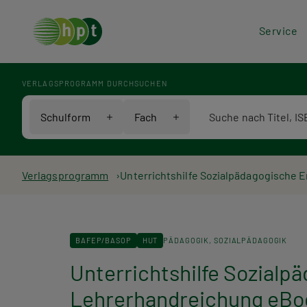
Hea
Service
Men
VERLAGSPROGRAMM DURCHSUCHEN
Verlagsprogramm Voll
Schulform
Fach
Pfadnavigation
Verlagsprogramm
Unterrichtshilfe Sozialpädagogische E
BAFEP/BASOP
HUT
PÄDAGOGIK
SOZIALPÄDAGOGIK
Unterrichtshilfe Sozialpä
Lehrerhandreichung eBoo