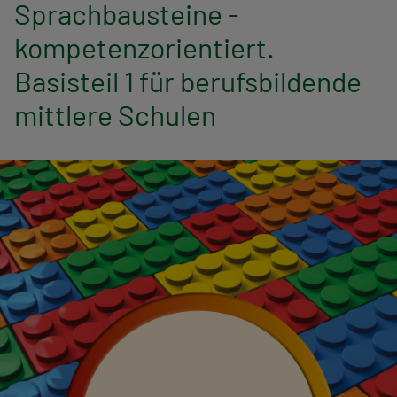
n
Sprachbausteine -
kompetenzorientiert.
a
Basisteil 1 für berufsbildende
v
mittlere Schulen
i
g
a
t
i
o
n