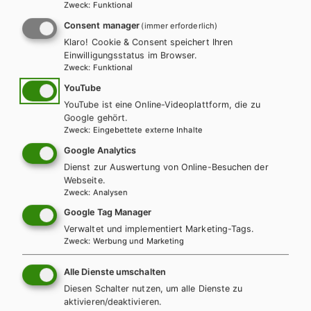
Zweck
:
Funktional
152 Seiten
4-färbig
21,0 × 29,7
Consent manager
(immer erforderlich)
SBNR.
Klaro! Cookie & Consent speichert Ihren
Einwilligungsstatus im Browser.
165021
Zweck
:
Funktional
ISBN
YouTube
YouTube ist eine Online-Videoplattform, die zu
978-3-230-03669-8
Google gehört.
Zweck
:
Eingebettete externe Inhalte
REIHE
Google Analytics
Sprachbausteine – kompetenzorientiert. Ausgabe für
Dienst zur Auswertung von Online-Besuchen der
berufsbildende mittlere Schulen
Webseite.
Zweck
:
Analysen
PRODUKTVARIANTEN
Google Tag Manager
Preise inkl. MwSt., zzgl. Versandkosten | E-Book-Codes sind nur bei Bestellung
Verwaltet und implementiert Marketing-Tags.
über die Schulbuchaktion enthalten. | *Exklusiv über die Schulbuchaktion
Zweck
:
Werbung und Marketing
erhältlich.
AUTOR/INNEN
Alle Dienste umschalten
Mag. Gertraud Geisler, Mag. Reinhard Stockinger
Diesen Schalter nutzen, um alle Dienste zu
BESCHREIBUNG
aktivieren/deaktivieren.