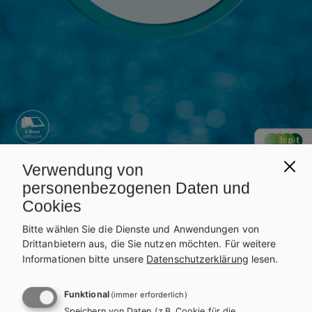
Verwendung von
personenbezogenen Daten und
Inhaltsverzeichnis
Leseprobe
Cookies
Bitte wählen Sie die Dienste und Anwendungen von
136 Seiten
2-färbig
19,0 × 26,0
Drittanbietern aus, die Sie nutzen möchten.
Für weitere
SBNR.
Informationen bitte unsere
Datenschutzerklärung
lesen.
165047
Funktional
(immer erforderlich)
ISBN
Speichern von Daten (z.B. Cookie für die