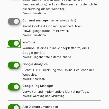
978-3-230-03882-1
Benutzersitzung) in Ihrem Browser (erforderlich für
die Nutzung dieser Website).
REIHE
Zweck
:
Funktional
Reflexionen
Consent manager
(immer erforderlich)
Klaro! Cookie & Consent speichert Ihren
PRODUKTVARIANTEN
Einwilligungsstatus im Browser.
Zweck
:
Funktional
Lehrbuch + E-Book
YouTube
14,53 €
YouTube ist eine Online-Videoplattform, die zu
Google gehört.
Preise inkl. MwSt., zzgl. Versandkosten | E-Book-Codes sind nur bei Bestellung
Zweck
:
Eingebettete externe Inhalte
über die Schulbuchaktion enthalten. | *Exklusiv über die Schulbuchaktion
Google Analytics
erhältlich.
AUTOR/INNEN
Dienst zur Auswertung von Online-Besuchen der
Dr. Katharina Lacina
Webseite.
Zweck
:
Analysen
BESCHREIBUNG
Google Tag Manager
Philosophieren ist eine Tätigkeit, die man üben muss.
Verwaltet und implementiert Marketing-Tags.
Reflexionen verfolgt den didaktischen Ansatz, folgerichtiges
Zweck
:
Werbung und Marketing
Denken zu schulen, und gibt den Lernenden das erforderliche
methodische Rüstzeug des Argumentierens zur Hand. Die
Alle Dienste umschalten