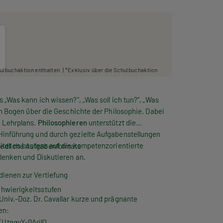
hulbuchaktion enthalten. | *Exklusiv über die Schulbuchaktion
 „Was kann ich wissen?“, „Was soll ich tun?“, „Was
en Bogen über die Geschichte der Philosophie. Dabei
n Lehrplans.
Philosophieren
unterstützt die
Hinführung und durch gezielte Aufgabenstellungen
itet es bestens auf die kompetenzorientierte
iedliche Aufgabenformate
Denken und Diskutieren an.
dienen zur Vertiefung
chwierigkeitsstufen
niv.-Doz. Dr. Cavallar kurze und prägnante
en:
TUtnqvY-0ArjlQ