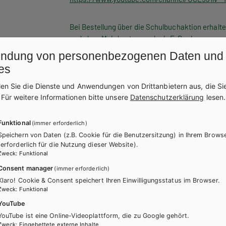
Bei Bestellung über die Schulbuchaktion erhalt
und ohne Mehrkosten auch als E-Book.
ndung von personenbezogenen Daten und
WEITERLESEN
es
len Sie die Dienste und Anwendungen von Drittanbietern aus, die Si
AHL
.
Für weitere Informationen bitte unsere
Datenschutzerklärung
lesen.
Funktional
(immer erforderlich)
Speichern von Daten (z.B. Cookie für die Benutzersitzung) in Ihrem Brows
(erforderlich für die Nutzung dieser Website).
Zweck
:
Funktional
Consent manager
(immer erforderlich)
DIGITALES LERNEN
Klaro! Cookie & Consent speichert Ihren Einwilligungsstatus im Browser.
Online Zusatzmaterial
Zweck
:
Funktional
YouTube
eses Werk gibt es kostenlose Downloads für Lehrer/innen und Schüler
YouTube ist eine Online-Videoplattform, die zu Google gehört.
Zweck
:
Eingebettete externe Inhalte