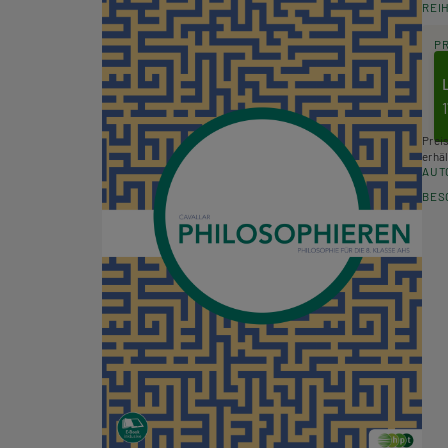
REI
P
1
Prei
erhäl
AUT
BES