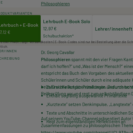
HE
Philosophieren
RODUKTVARIANTEN
Lehrbuch E-Book Solo
Lehrbuch + E-Book
12,97 €
Lehrer/innenheft
7,12 €
Schulbuchaktion*
se inkl. MwSt., zzgl. Versandkosten | E-Book-Codes sind nur bei Bestellung über die Sc
tlich.
OR/INNEN
Dr. Georg Cavallar
CHREIBUNG
Philosophieren
spannt mit den vier Fragen Kants
darf ich hoffen?“ und „Was ist der Mensch?“ ein
entspricht das Buch den Vorgaben des aktuelle
Schülerinnen und Schüler durch eine adäquate 
beim Erschließen der Primärtexte. Dadurch bere
Zahlreiche Aufgabenstellungen und untersch
Reifeprüfung vor und regt zum selbstständigen 
Enthält sogfältig ausgewählte Primärtexte
„Kurztexte“ setzen Denkimpulse, „Langtexte“ 
Texte und Abschnitte in unterschiedlichen S
Auf seinem YouTube-Channel präsentiert Autor U
Regt zum eigenständigen Reflektieren an
Zusammenfassungen zu philosophischen Them
https://www.youtube.com/channel/UCL931lv--