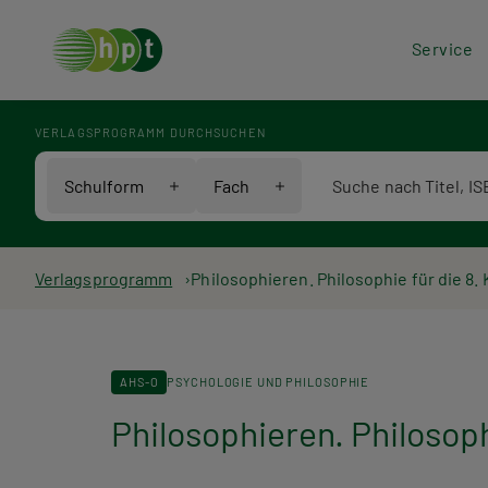
Hea
Service
Men
VERLAGSPROGRAMM DURCHSUCHEN
Verlagsprogramm Voll
Schulform
Fach
Pfadnavigation
Verlagsprogramm
Philosophieren. Philosophie für die 8.
AHS-O
PSYCHOLOGIE UND PHILOSOPHIE
Philosophieren. Philosoph