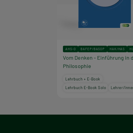
AHS-O
BAFEP/BASOP
HAK/HAS
H
Vom Denken - Einführung in 
Philosophie
Lehrbuch + E-Book
Lehrbuch E-Book Solo
Lehrer/inne