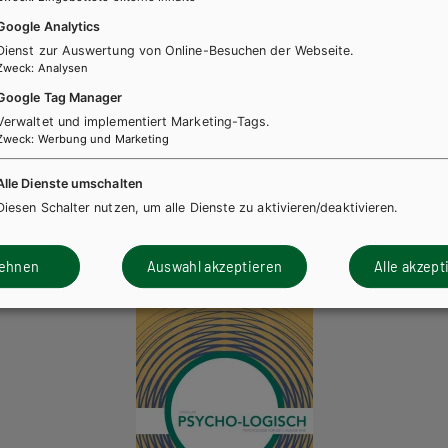
Google Analytics
ZUM ONLINE ZUSATZMATERIAL
Dienst zur Auswertung von Online-Besuchen der Webseite.
Zweck
:
Analysen
Google Tag Manager
Verwaltet und implementiert Marketing-Tags.
Zweck
:
Werbung und Marketing
Alle Dienste umschalten
ücher könnten Sie ebenfalls inter
Diesen Schalter nutzen, um alle Dienste zu aktivieren/deaktivieren.
lehnen
Auswahl akzeptieren
Alle akzept