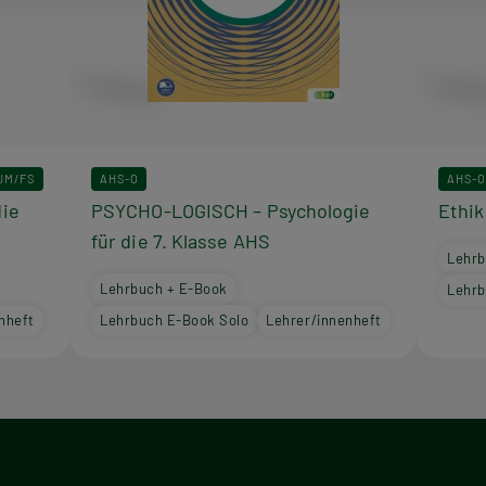
UM/FS
AHS-O
AHS-O
die
PSYCHO-LOGISCH – Psychologie
Ethik
für die 7. Klasse AHS
Lehrb
Lehrbuch + E-Book
Lehrb
nheft
Lehrbuch E-Book Solo
Lehrer/innenheft