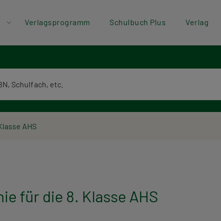
der
Direkt zum Inhalt
Verlagsprogramm
Schulbuch Plus
Verlag
ü
textsuche
 Klasse AHS
ie für die 8. Klasse AHS