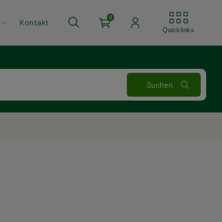
Quickli
0
Kontakt
Quicklinks