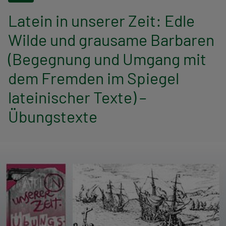
n
Latein in unserer Zeit: Edle
a
Wilde und grausame Barbaren
v
(Begegnung und Umgang mit
i
dem Fremden im Spiegel
g
lateinischer Texte) –
a
Übungstexte
t
i
o
n