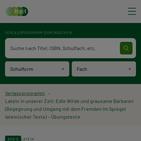
Direkt zum Inhalt
VERLAGSPROGRAMM DURCHSUCHEN
Verlagsprogramm Volltextsuche
Schulform
Fach
P
Verlagsprogramm
Latein in unserer Zeit: Edle Wilde und grausame Barbaren
f
(Begegnung und Umgang mit dem Fremden im Spiegel
lateinischer Texte) – Übungstexte
a
d
AHS-O
LATEIN