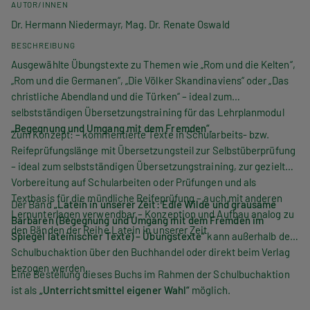
AUTOR/INNEN
Dr. Hermann Niedermayr, Mag. Dr. Renate Oswald
BESCHREIBUNG
Ausgewählte Übungstexte zu Themen wie „Rom und die Kelten“,
„Rom und die Germanen“, „Die Völker Skandinaviens“ oder „Das
christliche Abendland und die Türken“ – ideal zum
selbstständigen Übersetzungstraining für das Lehrplanmodul
„Begegnung und Umgang mit dem Fremden“
.
Zum Konzept: – kommentierte Texte in Schularbeits- bzw.
Reifeprüfungslänge mit Übersetzungsteil zur Selbstüberprüfung
– ideal zum selbstständigen Übersetzungstraining, zur gezielten
Vorbereitung auf Schularbeiten oder Prüfungen und als
Textbasis für die mündliche Reifeprüfung – auch mit anderen
Der Band
„L
atein in unserer Zeit: Edle Wilde und grausame
Lernunterlagen verwendbar – Konzeption und Aufbau analog zu
Barbaren (Begegnung und Umgang mit dem Fremden im
den Bänden der Reihe Latein in unserer Zeit
Spiegel lateinischer Texte)
– Übungstexte
“
kann außerhalb der
Schulbuchaktion über den Buchhandel oder direkt beim Verlag
bezogen werden.
Eine Bestellung dieses Buchs im Rahmen der Schulbuchaktion
ist als
„Unterrichtsmittel eigener Wahl“
möglich.