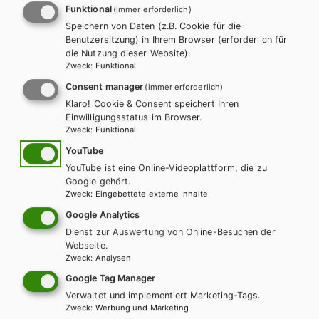
Funktional
(immer erforderlich)
Speichern von Daten (z.B. Cookie für die
Benutzersitzung) in Ihrem Browser (erforderlich für
die Nutzung dieser Website).
Zweck
:
Funktional
Consent manager
(immer erforderlich)
Klaro! Cookie & Consent speichert Ihren
Einwilligungsstatus im Browser.
Zweck
:
Funktional
YouTube
AHS-O
YouTube ist eine Online-Videoplattform, die zu
Latein Alles im Griff! Der Mensch in seinem
Google gehört.
Alltag / Gestalten und Persönlichkeiten –
Zweck
:
Eingebettete externe Inhalte
Übungstexte
Google Analytics
Dienst zur Auswertung von Online-Besuchen der
Übungsbuch
Webseite.
Zweck
:
Analysen
Google Tag Manager
Verwaltet und implementiert Marketing-Tags.
Zweck
:
Werbung und Marketing