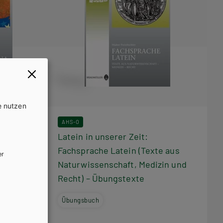
e nutzen
AHS-O
uropa /
Latein in unserer Zeit:
atina –
Fachsprache Latein (Texte aus
er
Naturwissenschaft, Medizin und
Recht) – Übungstexte
Übungsbuch