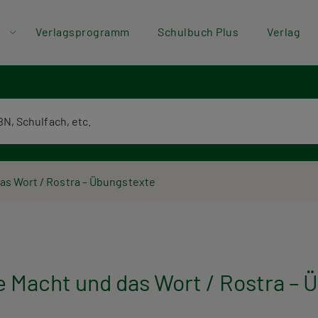
der
Direkt zum Inhalt
Verlagsprogramm
Schulbuch Plus
Verlag
ü
textsuche
das Wort / Rostra – Übungstexte
ie Macht und das Wort / Rostra –