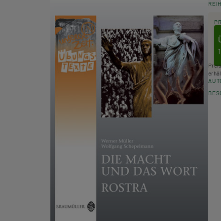
REI
P
Prei
erhäl
AUT
BES