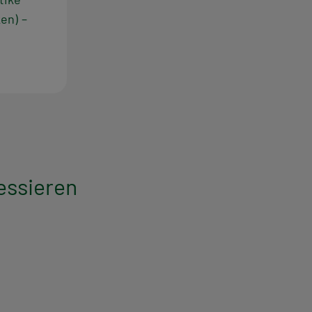
en) –
essieren