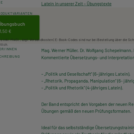
HE
Latein in unserer Zeit – Übungstexte
RODUKTVARIANTEN
Übungsbuch
11,50 €
se inkl. MwSt., zzgl. Versandkosten | E-Book-Codes sind nur bei Bestellung über die Sc
tlich.
OR/INNEN
Mag. Werner Müller, Dr. Wolfgang Schepelmann,
CHREIBUNG
Kommentierte Übersetzungs- und Interpretatio
– „Politik und Gesellschaft“ (6-jähriges Latein),
– „Rhetorik, Propaganda, Manipulation“ (6- jähri
– „Politik und Rhetorik“ (4-jähriges Latein).
Der Band entspricht den Vorgaben der neuen Re
Übungen gemäß den neuen Prüfungsformaten.
Ideal für das selbstständige Übersetzungstraini