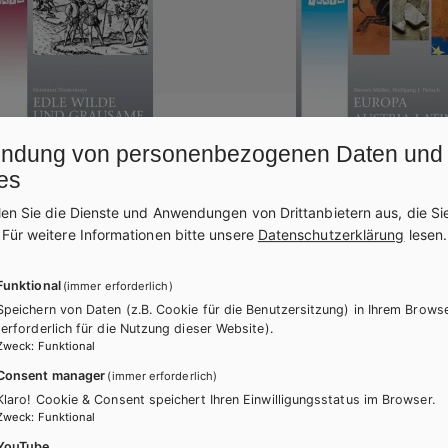
ndung von personenbezogenen Daten und
es
len Sie die Dienste und Anwendungen von Drittanbietern aus, die Si
.
Für weitere Informationen bitte unsere
Datenschutzerklärung
lesen.
AHS-O
 unserer Zeit: Edle Wilde
Latein in unserer Zeit: E
Funktional
(immer erforderlich)
same Barbaren
Austria Latina / Europa L
Speichern von Daten (z.B. Cookie für die Benutzersitzung) in Ihrem Brows
ng und Umgang mit dem
Übungstexte
(erforderlich für die Nutzung dieser Website).
Zweck
:
Funktional
im Spiegel lateinischer
Übungsbuch
Consent manager
(immer erforderlich)
 Übungstexte
Klaro! Cookie & Consent speichert Ihren Einwilligungsstatus im Browser.
Zweck
:
Funktional
h
YouTube