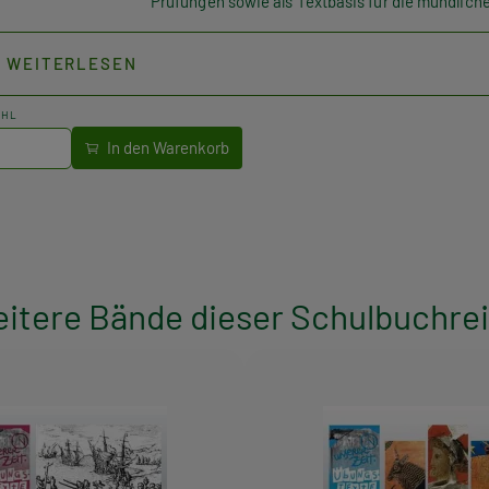
Prüfungen sowie als Textbasis für die mündliche
WEITERLESEN
AHL
itere Bände dieser Schulbuchre