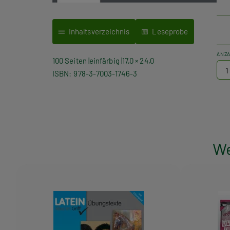
Inhaltsverzeichnis
Leseprobe
ANZ
100 Seiten
einfärbig
17,0 × 24,0
ISBN
978-3-7003-1746-3
We