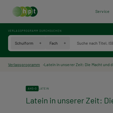
Hea
Service
Men
VERLAGSPROGRAMM DURCHSUCHEN
Verlagsprogramm Voll
Schulform
Fach
Pfadnavigation
Verlagsprogramm
Latein in unserer Zeit: Die Macht und 
AHS-O
LATEIN
Latein in unserer Zeit: D