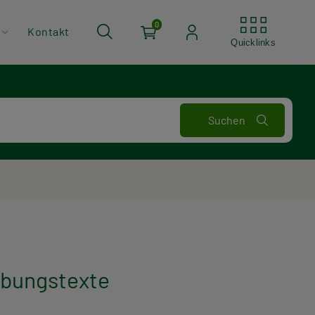
Quickli
0
Kontakt
Quicklinks
 Übungstexte