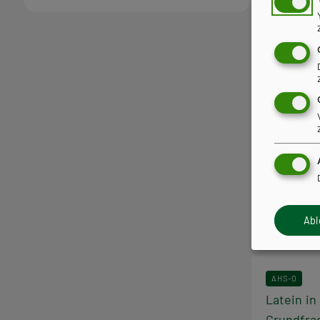
Ab
AHS-O
Latein in
Grundfra