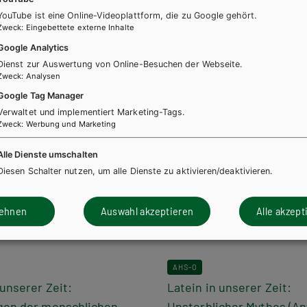
YouTube ist eine Online-Videoplattform, die zu Google gehört.
Zweck
:
Eingebettete externe Inhalte
Google Analytics
Dienst zur Auswertung von Online-Besuchen der Webseite.
Zweck
:
Analysen
Google Tag Manager
Verwaltet und implementiert Marketing-Tags.
Zweck
:
Werbung und Marketing
Alle Dienste umschalten
Diesen Schalter nutzen, um alle Dienste zu aktivieren/deaktivieren.
lehnen
Auswahl akzeptieren
Alle akzept
AHS-O
 unserer Zeit:
Latein in unserer Zeit:
gen der menschlichen
Unsterblicher Mythos (An