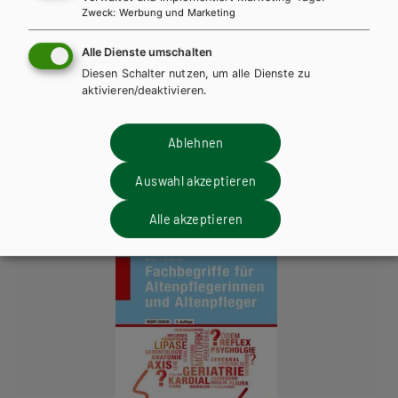
Zweck
:
Werbung und Marketing
Alle Dienste umschalten
Diesen Schalter nutzen, um alle Dienste zu
BS GEWERBLICH
HUT
aktivieren/deaktivieren.
Fachbegriffe des Garten- und
Landschaftsbaus
Ablehnen
Lehrbuch
Lehrbuch + E-Book
Auswahl akzeptieren
Alle akzeptieren