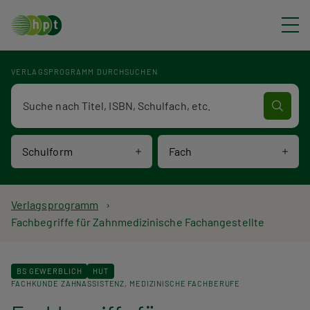
Direkt zum Inhalt
VERLAGSPROGRAMM DURCHSUCHEN
Verlagsprogramm Volltextsuche
Schulform
Fach
P
Verlagsprogramm
Fachbegriffe für Zahnmedizinische Fachangestellte
f
a
BS GEWERBLICH
HUT
FACHKUNDE ZAHNASSISTENZ
MEDIZINISCHE FACHBERUFE
d