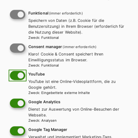
Funktional
(immer erforderlich)
Speichern von Daten (z.B. Cookie für die
Weitere Bände dieser
Benutzersitzung) in Ihrem Browser (erforderlich für
die Nutzung dieser Website).
Schulbuchreihe
Zweck
:
Funktional
Consent manager
(immer erforderlich)
Klaro! Cookie & Consent speichert Ihren
Einwilligungsstatus im Browser.
Zweck
:
Funktional
YouTube
YouTube ist eine Online-Videoplattform, die zu
Google gehört.
Zweck
:
Eingebettete externe Inhalte
Google Analytics
Dienst zur Auswertung von Online-Besuchen der
Webseite.
Zweck
:
Analysen
Google Tag Manager
Verwaltet und implementiert Marketing-Tags.