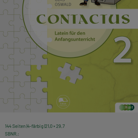
144 Seiten
4-färbig
21,0 × 29,7
SBNR.