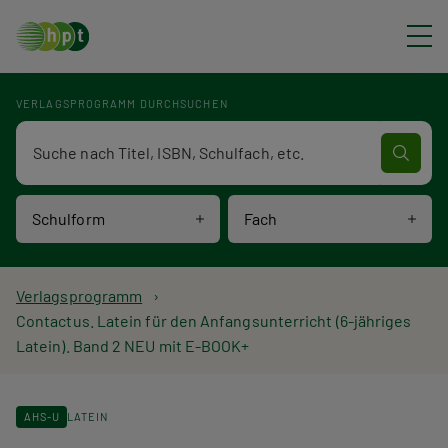
Direkt zum Inhalt
VERLAGSPROGRAMM DURCHSUCHEN
Verlagsprogramm Volltextsuche
Schulform
Fach
P
Verlagsprogramm
Contactus. Latein für den Anfangsunterricht (6-jähriges
f
Latein). Band 2 NEU mit E-BOOK+
a
d
AHS-U
LATEIN