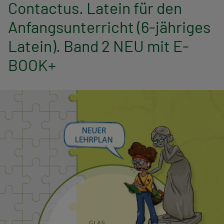
n
Contactus. Latein für den
Anfangsunterricht (6-jähriges
a
Latein). Band 2 NEU mit E-
v
BOOK+
i
g
a
t
i
o
n