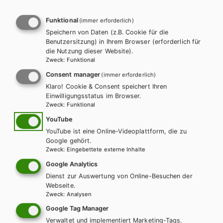
Funktional
(immer erforderlich)
Speichern von Daten (z.B. Cookie für die
Benutzersitzung) in Ihrem Browser (erforderlich für
die Nutzung dieser Website).
Zweck
:
Funktional
Consent manager
(immer erforderlich)
Klaro! Cookie & Consent speichert Ihren
Einwilligungsstatus im Browser.
Zweck
:
Funktional
YouTube
YouTube ist eine Online-Videoplattform, die zu
Google gehört.
AHS-U
Zweck
:
Eingebettete externe Inhalte
Contactus cum Grammatica. Latein-
Google Analytics
Grammatik kompakt
Dienst zur Auswertung von Online-Besuchen der
Webseite.
Zweck
:
Analysen
Übungsbuch
Google Tag Manager
Verwaltet und implementiert Marketing-Tags.