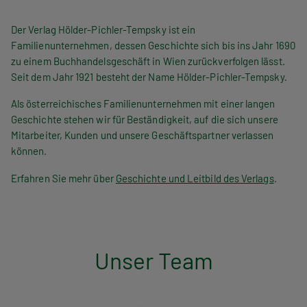
n
Der Verlag Hölder-Pichler-Tempsky ist ein
a
Familienunternehmen, dessen Geschichte sich bis ins Jahr 1690
v
zu einem Buchhandelsgeschäft in Wien zurückverfolgen lässt.
Seit dem Jahr 1921 besteht der Name Hölder-Pichler-Tempsky.
i
Als österreichisches Familienunternehmen mit einer langen
g
Geschichte stehen wir für Beständigkeit, auf die sich unsere
Mitarbeiter, Kunden und unsere Geschäftspartner verlassen
a
können.
t
Erfahren Sie mehr über
Geschichte und Leitbild des Verlags
.
i
o
n
Unser Team