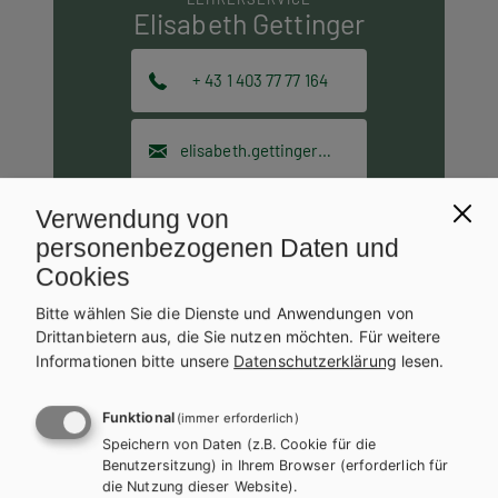
Elisabeth Gettinger
+ 43 1 403 77 77 164
elisabeth.gettinger@hpt.at
Verwendung von
personenbezogenen Daten und
Lektorat
Cookies
LEKTORATSLEITUNG
Bitte wählen Sie die Dienste und Anwendungen von
Mag. Dr. Elisabeth
Drittanbietern aus, die Sie nutzen möchten.
Für weitere
Reisenhofer
Informationen bitte unsere
Datenschutzerklärung
lesen.
+ 43 1 403 77 77 151
Funktional
(immer erforderlich)
Speichern von Daten (z.B. Cookie für die
Benutzersitzung) in Ihrem Browser (erforderlich für
elisabeth.reisenhofer@hpt.at
die Nutzung dieser Website).