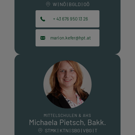
W | NÖ | BGLD | OÖ
+ 43 676 950 13 26
marion.kefer@hpt.at
MITTELSCHULEN & AHS
Michaela Pietsch, Bakk.
STMK | KTN | SBG | VBG | T