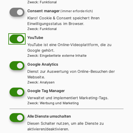
Zweck
:
Funktional
Consent manager
(immer erforderlich)
Klaro! Cookie & Consent speichert Ihren
LEKTORATSLEITUNG (DERZEIT IN KARENZ)
Einwilligungsstatus im Browser.
Stephanie Karmel, MA
Zweck
:
Funktional
YouTube
stephanie.karmel@hpt.at
YouTube ist eine Online-Videoplattform, die zu
Google gehört.
Zweck
:
Eingebettete externe Inhalte
Google Analytics
LEKTORAT
MMag. Verena-Cathrin Bauer
Dienst zur Auswertung von Online-Besuchen der
Webseite.
Zweck
:
Analysen
+ 43 1 403 77 77 152
Google Tag Manager
Verwaltet und implementiert Marketing-Tags.
Zweck
:
Werbung und Marketing
verena.bauer@hpt.at
Alle Dienste umschalten
Diesen Schalter nutzen, um alle Dienste zu
aktivieren/deaktivieren.
LEKTORAT