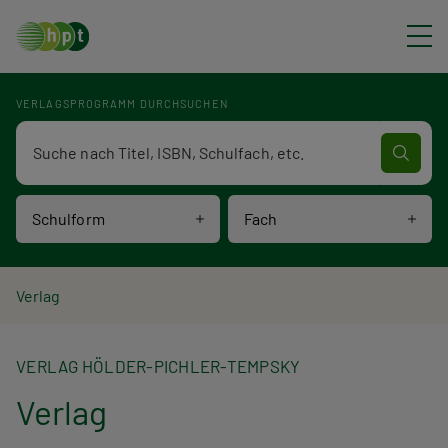
Direkt zum Inhalt
VERLAGSPROGRAMM DURCHSUCHEN
Verlagsprogramm Volltextsuche
Schulform
Fach
P
Verlag
f
VERLAG HÖLDER-PICHLER-TEMPSKY
a
Verlag
d