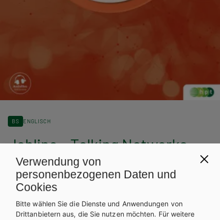
BS
ENGLISCH
Jobline – Talking Networks
Verwendung von
personenbezogenen Daten und
Auf dieser Seite finden Sie kostenlose Unterrichtsmaterialien zu
Cookies
unseren Schulbüchern.
INHALTE FÜR LEHRER/INNEN
Bitte wählen Sie die Dienste und Anwendungen von
Drittanbietern aus, die Sie nutzen möchten.
Für weitere