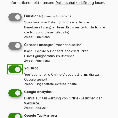
Informationen bitte unsere
Datenschutzerklärung
lesen.
Für diese Inhalte müssen Sie mit einem
Lehrerkonto
registriert sein.
Funktional
(immer erforderlich)
INHALTE FÜR SCHÜLER/INNEN
Speichern von Daten (z.B. Cookie für die
Benutzersitzung) in Ihrem Browser (erforderlich für
GRATIS SCHÜLER/INNEN-MP3S
die Nutzung dieser Website).
Zweck
:
Funktional
Consent manager
(immer erforderlich)
WORDLIST
Klaro! Cookie & Consent speichert Ihren
Einwilligungsstatus im Browser.
Zweck
:
Funktional
YouTube
Gratis Schüler/innen-MP3s
YouTube ist eine Online-Videoplattform, die zu
Google gehört.
Zweck
:
Eingebettete externe Inhalte
Alle Hörübungen zu Jobline — Talking Networks
Google Analytics
Dienst zur Auswertung von Online-Besuchen der
Webseite.
Zweck
:
Analysen
Wordlist
Google Tag Manager