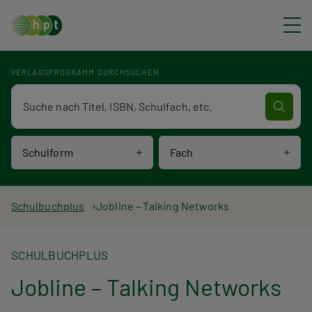
Direkt zum Inhalt
VERLAGSPROGRAMM DURCHSUCHEN
Verlagsprogramm Volltextsuche
Schulform
Fach
P
Schulbuchplus
Jobline – Talking Networks
f
SCHULBUCHPLUS
a
Jobline – Talking Networks
d