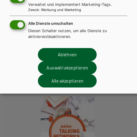
Verwaltet und implementiert Marketing-Tags.
Zweck
:
Werbung und Marketing
Vocabulary A-Units 1-35
PDF | 549.43 KB
Alle Dienste umschalten
Vocabulary B-Units 1-45
PDF | 507.43 KB
Diesen Schalter nutzen, um alle Dienste zu
aktivieren/deaktivieren.
Ablehnen
Diese Bücher könnten Sie
ebenfalls interessieren
Auswahl akzeptieren
Alle akzeptieren