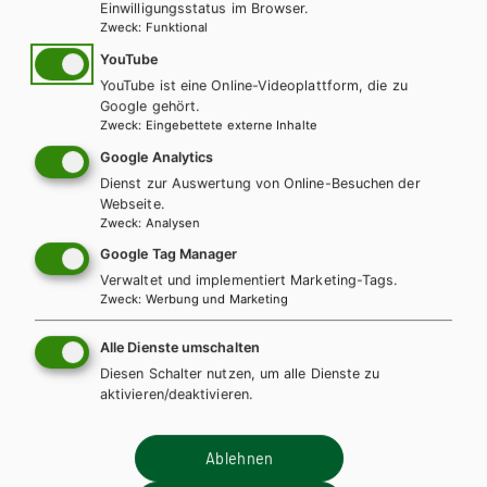
Einwilligungsstatus im Browser.
Für diese Inhalte müssen Sie mit einem
Lehrerkonto
Zweck
:
Funktional
registriert sein.
YouTube
YouTube ist eine Online-Videoplattform, die zu
Google gehört.
Zweck
:
Eingebettete externe Inhalte
Kopiervorlage: Kalkulationsblatt
PDF | 50.47 KB
Google Analytics
Dienst zur Auswertung von Online-Besuchen der
Webseite.
Zweck
:
Analysen
Diese Bücher könnten Sie
Google Tag Manager
Verwaltet und implementiert Marketing-Tags.
ebenfalls interessieren
Zweck
:
Werbung und Marketing
Alle Dienste umschalten
Diesen Schalter nutzen, um alle Dienste zu
aktivieren/deaktivieren.
Ablehnen