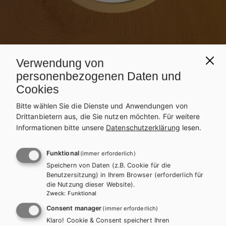
Verwendung von
personenbezogenen Daten und
Cookies
Bitte wählen Sie die Dienste und Anwendungen von
Drittanbietern aus, die Sie nutzen möchten.
Für weitere
BS
AWL FÜR GEWERBLICHE BERUFSSCHULEN
Informationen bitte unsere
Datenschutzerklärung
lesen.
AWL – Modul Holzberufe
Funktional
(immer erforderlich)
Speichern von Daten (z.B. Cookie für die
Benutzersitzung) in Ihrem Browser (erforderlich für
Auf dieser Seite finden Sie kostenlose Unterrichtsmaterialien zu
die Nutzung dieser Website).
unseren Schulbüchern.
Zweck
:
Funktional
INHALTE FÜR LEHRER/INNEN
Consent manager
(immer erforderlich)
Klaro! Cookie & Consent speichert Ihren