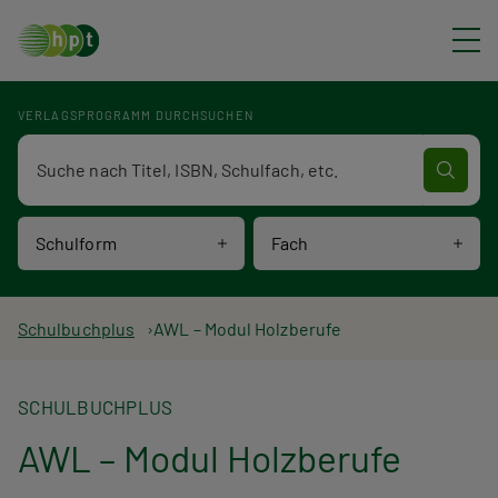
Direkt zum Inhalt
VERLAGSPROGRAMM DURCHSUCHEN
Verlagsprogramm Volltextsuche
Schulform
Fach
P
Schulbuchplus
AWL – Modul Holzberufe
f
SCHULBUCHPLUS
a
AWL – Modul Holzberufe
d