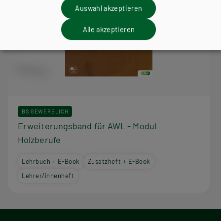
Auswahl akzeptieren
Alle akzeptieren
BS GEWERBLICH
Erweiterungsband für AWL - Modul
Holzberufe
Lehrbuch + E-Book
Zusatzheft + E-Book
Lehrer/innenheft