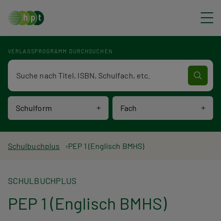
Direkt zum Inhalt
VERLAGSPROGRAMM DURCHSUCHEN
Verlagsprogramm Volltextsuche
Schulform
Fach
P
Schulbuchplus
PEP 1 (Englisch BMHS)
f
SCHULBUCHPLUS
a
PEP 1 (Englisch BMHS)
d