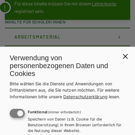
Für diese Inhalte müssen Sie mit einem
Lehrerkonto
registriert sein.
INHALTE FÜR SCHÜLER/INNEN
ARBEITSMATERIAL
SCHÜLER/INNEN-MP3S
Verwendung von
personenbezogenen Daten und
Cookies
LIVE LISTENING TRANSCRIPT
Bitte wählen Sie die Dienste und Anwendungen von
Drittanbietern aus, die Sie nutzen möchten.
Für weitere
INTERNET-UPDATE
Informationen bitte unsere
Datenschutzerklärung
lesen.
Funktional
(immer erforderlich)
Arbeitsmaterial
Speichern von Daten (z.B. Cookie für die
Benutzersitzung) in Ihrem Browser (erforderlich für
die Nutzung dieser Website).