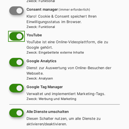
Zweck
:
Funktional
Unit 02 page 24
PDF | 106.3 KB
Consent manager
(immer erforderlich)
Klaro! Cookie & Consent speichert Ihren
Unit 04 page 53
PDF | 68.94 KB
Einwilligungsstatus im Browser.
Zweck
:
Funktional
Unit 05 page 69
PDF | 335.56 KB
YouTube
YouTube ist eine Online-Videoplattform, die zu
Unit 05 page 71
Google gehört.
PDF | 56.41 KB
Zweck
:
Eingebettete externe Inhalte
Google Analytics
Unit 06 page 88
PDF | 407.5 KB
Dienst zur Auswertung von Online-Besuchen der
Webseite.
Unit 07 page 103a
PDF | 93.81 KB
Zweck
:
Analysen
Google Tag Manager
Unit 07 page 103b
PDF | 55.43 KB
Verwaltet und implementiert Marketing-Tags.
Zweck
:
Werbung und Marketing
Unit 08 page 114
PDF | 63.25 KB
Alle Dienste umschalten
Diesen Schalter nutzen, um alle Dienste zu
Unit 09 page 134
PDF | 215.84 KB
aktivieren/deaktivieren.