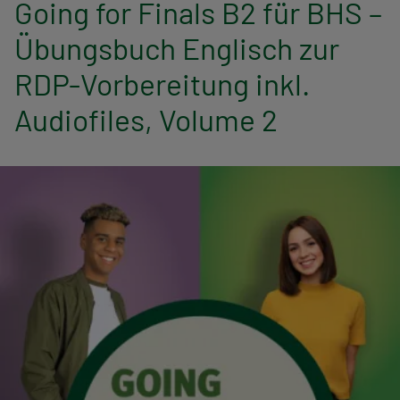
Going for Finals B2 für BHS –
n
Übungsbuch Englisch zur
a
RDP-Vorbereitung inkl.
v
Audiofiles, Volume 2
i
g
a
t
i
o
n