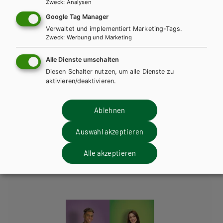
und Tipps
Zweck
:
Analysen
Google Tag Manager
Verwaltet und implementiert Marketing-Tags.
Textsortenbroschüre AHS/BHS (pdf; 2023)
PDF | 3.64 MB
Zweck
:
Werbung und Marketing
Alle Dienste umschalten
Diesen Schalter nutzen, um alle Dienste zu
Beurteilungsraster und Begleittext B2 (externer Link, BMB;
aktivieren/deaktivieren.
2024)
Ablehnen
Auswahl akzeptieren
Diese Bücher könnten Sie
ebenfalls interessieren
Alle akzeptieren