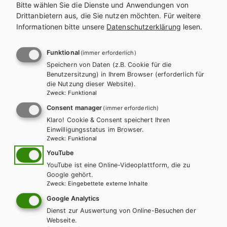
Going for Finals B2 für BHS –
Bitte wählen Sie die Dienste und Anwendungen von
Drittanbietern aus, die Sie nutzen möchten.
Für weitere
Übungsbuch Englisch zur
Informationen bitte unsere
Datenschutzerklärung
lesen.
RDP-Vorbereitung inkl.
Funktional
(immer erforderlich)
Audiofiles, Volume 2
Speichern von Daten (z.B. Cookie für die
Benutzersitzung) in Ihrem Browser (erforderlich für
die Nutzung dieser Website).
Zweck
:
Funktional
Auf dieser Seite finden Sie kostenlose Unterrichtsmaterialien zu
unseren Schulbüchern.
Consent manager
(immer erforderlich)
Klaro! Cookie & Consent speichert Ihren
INHALTE FÜR SCHÜLER/INNEN
Einwilligungsstatus im Browser.
Zweck
:
Funktional
TEXTSORTEN - INFORMATIONEN UND
YouTube
TIPPS
YouTube ist eine Online-Videoplattform, die zu
Google gehört.
Zweck
:
Eingebettete externe Inhalte
Google Analytics
Textsorten - Informationen
Dienst zur Auswertung von Online-Besuchen der
Webseite.