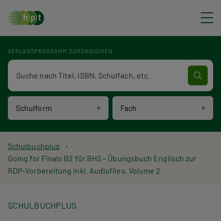
Direkt zum Inhalt
VERLAGSPROGRAMM DURCHSUCHEN
Verlagsprogramm Volltextsuche
Schulform
Fach
P
Schulbuchplus
Going for Finals B2 für BHS – Übungsbuch Englisch zur
f
RDP-Vorbereitung inkl. Audiofiles, Volume 2
a
d
SCHULBUCHPLUS