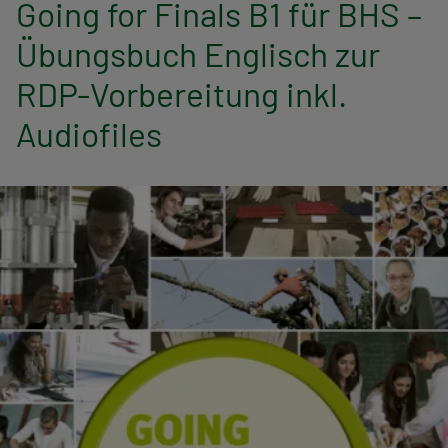
Going for Finals B1 für BHS –
n
Übungsbuch Englisch zur
a
RDP-Vorbereitung inkl.
v
Audiofiles
i
g
a
t
i
o
n