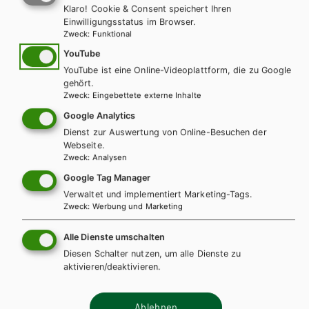
Klaro! Cookie & Consent speichert Ihren
Einwilligungsstatus im Browser.
Zweck
:
Funktional
Online-MP3s
YouTube
YouTube ist eine Online-Videoplattform, die zu Google
gehört.
Alle Hörübungen zu "Going for Finals B1 für BHS"
Zweck
:
Eingebettete externe Inhalte
Google Analytics
Dienst zur Auswertung von Online-Besuchen der
Audio-CD Transcripts
Webseite.
Zweck
:
Analysen
Google Tag Manager
Transcripts (pdf)
PDF | 4.33 MB
Verwaltet und implementiert Marketing-Tags.
Zweck
:
Werbung und Marketing
Alle Dienste umschalten
Linkliste
Diesen Schalter nutzen, um alle Dienste zu
aktivieren/deaktivieren.
Beurteilungsraster und Begleittexte B1(externer Link, BMBWF; 202
Ablehnen