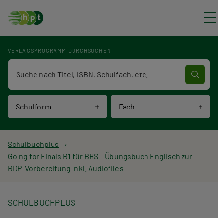
Direkt zum Inhalt
VERLAGSPROGRAMM DURCHSUCHEN
Verlagsprogramm Volltextsuche
Schulform
Fach
P
Schulbuchplus
Going for Finals B1 für BHS – Übungsbuch Englisch zur
f
RDP-Vorbereitung inkl. Audiofiles
a
d
SCHULBUCHPLUS