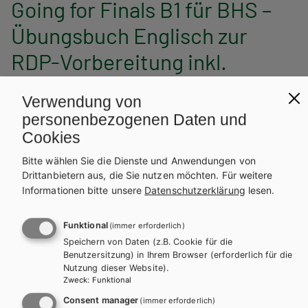
Going for Finals B1 für BHS –
Übungsbuch Englisch zur
RDP-Vorbereitung inkl.
Audiofiles
Verwendung von
personenbezogenen Daten und
Auf dieser Seite finden Sie kostenlose Unterrichtsmaterialien zu
Cookies
unseren Schulbüchern.
Bitte wählen Sie die Dienste und Anwendungen von
INHALTE FÜR SCHÜLER/INNEN
Drittanbietern aus, die Sie nutzen möchten.
Für weitere
Informationen bitte unsere
Datenschutzerklärung
lesen.
ONLINE-MP3S
Funktional
(immer erforderlich)
Speichern von Daten (z.B. Cookie für die
AUDIO-CD TRANSCRIPTS
Benutzersitzung) in Ihrem Browser (erforderlich für die
Nutzung dieser Website).
Zweck
:
Funktional
LINKLISTE
Consent manager
(immer erforderlich)