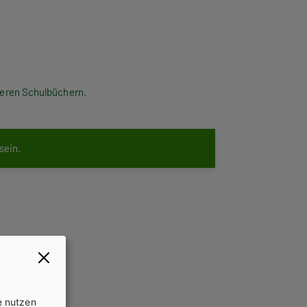
nseren Schulbüchern.
 sein.
e nutzen