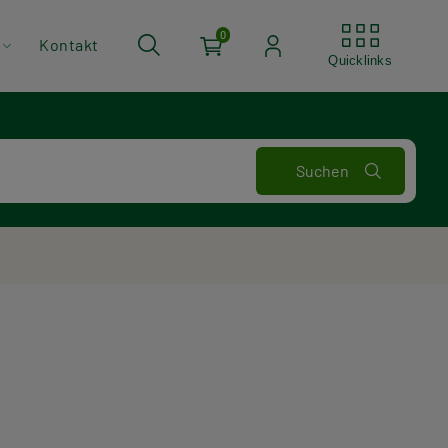
Quickli
0
Kontakt
Quicklinks