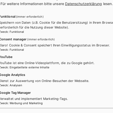
.
Für weitere Informationen bitte unsere
Datenschutzerklärung
lesen.
Funktional
(immer erforderlich)
Speichern von Daten (z.B. Cookie für die Benutzersitzung) in Ihrem Brows
(erforderlich für die Nutzung dieser Website).
Zweck
:
Funktional
Consent manager
(immer erforderlich)
ücher könnten Sie ebenfalls inter
Klaro! Cookie & Consent speichert Ihren Einwilligungsstatus im Browser.
Zweck
:
Funktional
YouTube
YouTube ist eine Online-Videoplattform, die zu Google gehört.
Zweck
:
Eingebettete externe Inhalte
Google Analytics
Dienst zur Auswertung von Online-Besuchen der Webseite.
Zweck
:
Analysen
Google Tag Manager
Verwaltet und implementiert Marketing-Tags.
Zweck
:
Werbung und Marketing