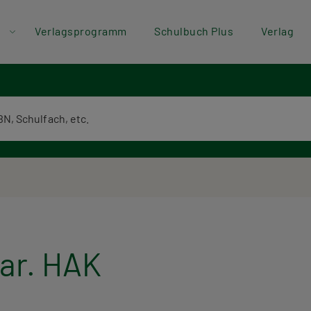
der
Direkt zum Inhalt
Verlagsprogramm
Schulbuch Plus
Verlag
ü
textsuche
lar. HAK