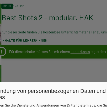
BMHS
ENGLISCH
Best Shots 2 – modular. HAK
Auf dieser Seite finden Sie kostenlose Unterrichtsmaterialien zu u
INHALTE FÜR LEHRER/INNEN
Für diese Inhalte müssen Sie mit einem
Lehrerkonto
registriert
ndung von personenbezogenen Daten und
es
len Sie die Dienste und Anwendungen von Drittanbietern aus, die Si