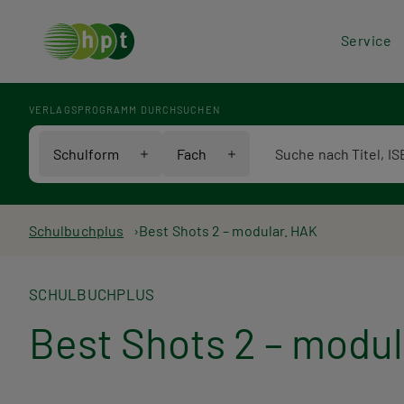
Hea
Service
Men
VERLAGSPROGRAMM DURCHSUCHEN
Verlagsprogramm Voll
Schulform
Fach
Pfadnavigation
Schulbuchplus
Best Shots 2 – modular. HAK
SCHULBUCHPLUS
Best Shots 2 – modu