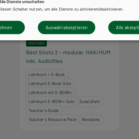
Alle Dienste umschalten
Diesen Schalter nutzen, um alle Dienste zu aktivieren/deaktivieren.
lehnen
Auswahl akzeptieren
Alle akzept
HAK/HAS
Best Shots 2 – modular. HAK/HUM
inkl. Audiofiles
Lehrbuch + E-Book
Lehrbuch E-Book Solo
Lehrbuch mit E-BOOK+
Lehrbuch E-BOOK+ Solo
Zusatzheft
Teacher´s Guide
Teacher´s Resource Pack
Revisions