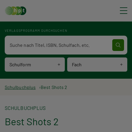
Direkt zum Inhalt
VERLAGSPROGRAMM DURCHSUCHEN
Verlagsprogramm Volltextsuche
Schulform
Fach
P
Schulbuchplus
Best Shots 2
f
SCHULBUCHPLUS
a
Best Shots 2
d