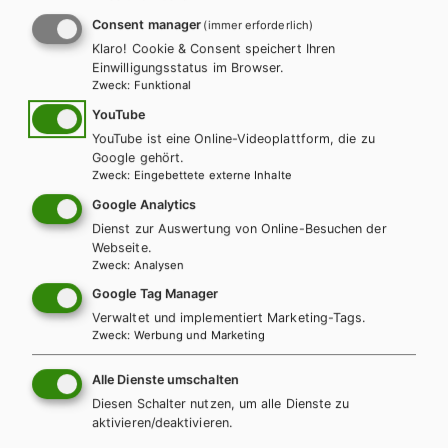
Consent manager
(immer erforderlich)
Klaro! Cookie & Consent speichert Ihren
Einwilligungsstatus im Browser.
Zweck
:
Funktional
YouTube
YouTube ist eine Online-Videoplattform, die zu
Google gehört.
Zweck
:
Eingebettete externe Inhalte
Google Analytics
Dienst zur Auswertung von Online-Besuchen der
BMHS
ENGLISCH
Webseite.
Zweck
:
Analysen
Best Shots 2
Google Tag Manager
Verwaltet und implementiert Marketing-Tags.
Zweck
:
Werbung und Marketing
Auf dieser Seite finden Sie kostenlose Unterrichtsmaterialien zu
unseren Schulbüchern.
Alle Dienste umschalten
Diesen Schalter nutzen, um alle Dienste zu
INHALTE FÜR LEHRER/INNEN
aktivieren/deaktivieren.