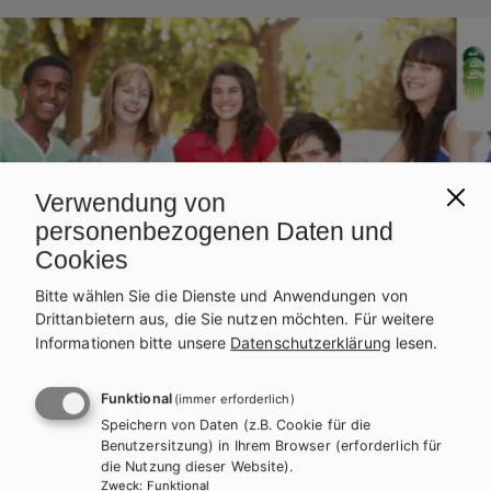
n
a
v
i
g
Verwendung von
a
personenbezogenen Daten und
Cookies
t
Bitte wählen Sie die Dienste und Anwendungen von
i
Drittanbietern aus, die Sie nutzen möchten.
Für weitere
Informationen bitte unsere
Datenschutzerklärung
lesen.
o
n
Funktional
(immer erforderlich)
Speichern von Daten (z.B. Cookie für die
Benutzersitzung) in Ihrem Browser (erforderlich für
die Nutzung dieser Website).
Zweck
:
Funktional