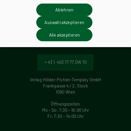
Für diese Inhalte müssen Sie mit einem
Lehrerkonto
registriert sein.
Ablehnen
Auswahl akzeptieren
Alle akzeptieren
Wir sind gerne für Sie da!
+ 43 1 403 77 77 DW 70
Verlag Hölder-Pichler-Tempsky GmbH
Frankgasse 4 / 2. Stock
1090 Wien
Öffnungszeiten
Mo – Do: 7:30 – 16:00 Uhr
Fr: 7:30 – 14:00 Uhr